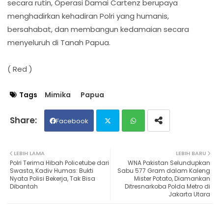
secara rutin, Operasi Damai Cartenz berupaya
menghadirkan kehadiran Polri yang humanis,
bersahabat, dan membangun kedamaian secara
menyeluruh di Tanah Papua.
( Red )
Tags
Mimika
Papua
Facebook
Twit
Wh
LEBIH LAMA
LEBIH BARU
Polri Terima Hibah Policetube dari
WNA Pakistan Selundupkan
ter
ats
Swasta, Kadiv Humas: Bukti
Sabu 577 Gram dalam Kaleng
Nyata Polisi Bekerja, Tak Bisa
Mister Potato, Diamankan
Dibantah
Ditresnarkoba Polda Metro di
ap
Jakarta Utara
p