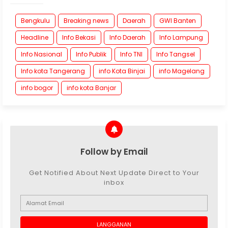
Bengkulu
Breaking news
Daerah
GWI Banten
Headline
Info Bekasi
Info Daerah
Info Lampung
Info Nasional
Info Publik
Info TNI
Info Tangsel
Info kota Tangerang
info Kota Binjai
info Magelang
info bogor
info kota Banjar
Follow by Email
Get Notified About Next Update Direct to Your
inbox