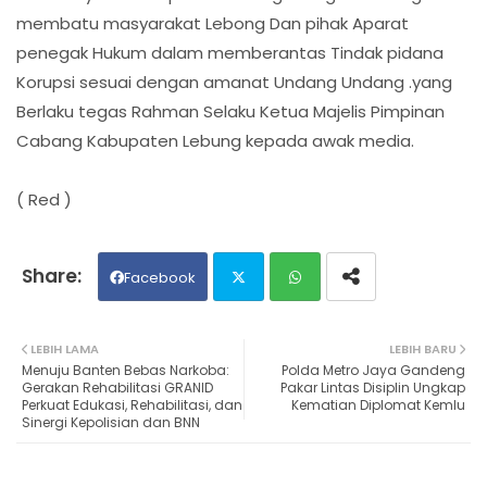
membatu masyarakat Lebong Dan pihak Aparat
penegak Hukum dalam memberantas Tindak pidana
Korupsi sesuai dengan amanat Undang Undang .yang
Berlaku tegas Rahman Selaku Ketua Majelis Pimpinan
Cabang Kabupaten Lebung kepada awak media.
( Red )
Facebook
Twit
Wh
LEBIH LAMA
LEBIH BARU
Menuju Banten Bebas Narkoba:
Polda Metro Jaya Gandeng
ter
ats
Gerakan Rehabilitasi GRANID
Pakar Lintas Disiplin Ungkap
Perkuat Edukasi, Rehabilitasi, dan
Kematian Diplomat Kemlu
Sinergi Kepolisian dan BNN
ap
p