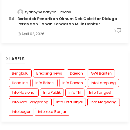
syahbyne nazyah
matel
Berkedok Penarikan Oknum Deb Colektor Diduga
Peras dan Tahan Kendaran Milik Debitur.
0
April 02, 2026
LABELS
Bengkulu
Breaking news
Daerah
GWI Banten
Headline
Info Bekasi
Info Daerah
Info Lampung
Info Nasional
Info Publik
Info TNI
Info Tangsel
Info kota Tangerang
info Kota Binjai
info Magelang
info bogor
info kota Banjar