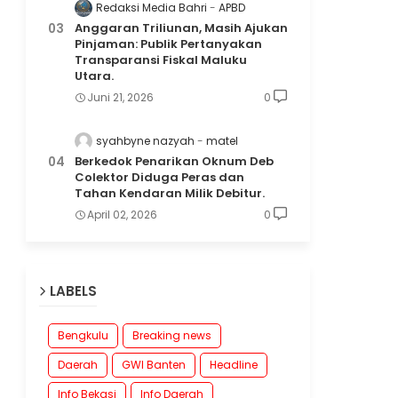
Redaksi Media Bahri
APBD
Anggaran Triliunan, Masih Ajukan
Pinjaman: Publik Pertanyakan
Transparansi Fiskal Maluku
Utara.
Juni 21, 2026
0
syahbyne nazyah
matel
Berkedok Penarikan Oknum Deb
Colektor Diduga Peras dan
Tahan Kendaran Milik Debitur.
April 02, 2026
0
LABELS
Bengkulu
Breaking news
Daerah
GWI Banten
Headline
Info Bekasi
Info Daerah