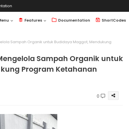
tation
Menu
Features
Documentation
ShortCodes
gelola Sampah Organik untuk Budidaya Maggot, Mendukung
 Mengelola Sampah Organik untuk
ukung Program Ketahanan
0