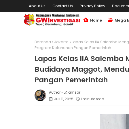
About Us
Contact Us
Privacy Policy
Documen
Home
Mega 
Beranda
Jakarta
Lapas Kelas IIA Salemba Men
Program Ketahanan Pangan Pemerintah
Lapas Kelas IIA Salemba
Budidaya Maggot, Mend
Pangan Pemerintah
amsar
Juli 11, 2025
1 minute read