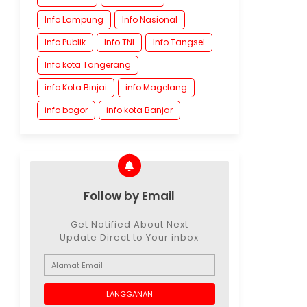
Info Lampung
Info Nasional
Info Publik
Info TNI
Info Tangsel
Info kota Tangerang
info Kota Binjai
info Magelang
info bogor
info kota Banjar
Follow by Email
Get Notified About Next
Update Direct to Your inbox