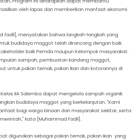
katan, Program ini diharapkan dapat membantu
hasilkan oleh lapas dan memberikan manfaat ekonomi
d fadil], menyatakan bahwa langkah-langkah yang
ntuk budidaya maggot telah dirancang dengan baik.
stakeholder baik Pemda maupun Kelompok masyarakat.
umpulan sampah, pembuatan kandang maggot,
t untuk pakan ternak, pakan ikan dan kotorannya di
 Kelas IIA Salemba dapat mengelola sampah organik
angkan budidaya maggot yang berkelanjutan. "Kami
nfaat bagi warga binaan dan masyarakat sekitar, serta
rintah," kata [Muhammad Fadil].
apat digunakan sebagai pakan ternak, pakan ikan yang