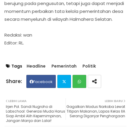
berujung pada pengusutan, tetapi juga dapat menjadi
momentum perbaikan tata kelola pemerintahan desa
secara menyeluruh di wilayah Halmahera Selatan.
Redaksi: wan
Editor: RL.
Tags
Headline
Pemerintah
Politik
Facebook
Twit
Wh
LEBIH LAMA
LEBIH BARU
Irjen Pol. Sandi Nugroho di
Gagalkan Modus Narkoba Lewat
ter
ats
Labschool: Generasi Muda Harus
Titipan Makanan, Lapas Kelas IIA
Siap Ambil Alih Kepemimpinan,
Serang Diganjar Penghargaan
Jangan Manja dan Lalai!
ap