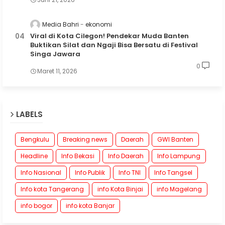
Media Bahri
ekonomi
Viral di Kota Cilegon! Pendekar Muda Banten
Buktikan Silat dan Ngaji Bisa Bersatu di Festival
Singa Jawara
0
Maret 11, 2026
LABELS
Bengkulu
Breaking news
Daerah
GWI Banten
Headline
Info Bekasi
Info Daerah
Info Lampung
Info Nasional
Info Publik
Info TNI
Info Tangsel
Info kota Tangerang
info Kota Binjai
info Magelang
info bogor
info kota Banjar