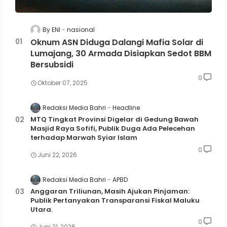
By ENI
nasional
Oknum ASN Diduga Dalangi Mafia Solar di
Lumajang, 30 Armada Disiapkan Sedot BBM
Bersubsidi
0
Oktober 07, 2025
Redaksi Media Bahri
Headline
MTQ Tingkat Provinsi Digelar di Gedung Bawah
Masjid Raya Sofifi, Publik Duga Ada Pelecehan
terhadap Marwah Syiar Islam
0
Juni 22, 2026
Redaksi Media Bahri
APBD
Anggaran Triliunan, Masih Ajukan Pinjaman:
Publik Pertanyakan Transparansi Fiskal Maluku
Utara.
0
Juni 21, 2026