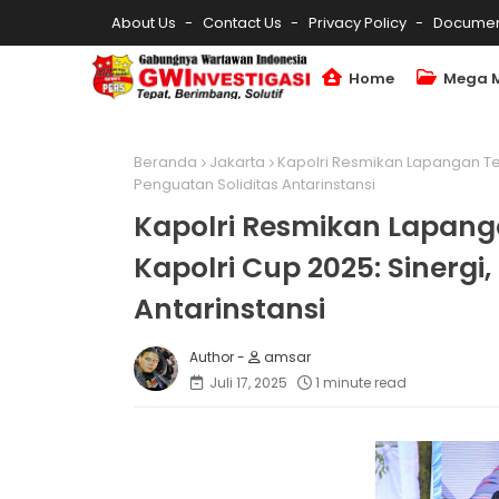
About Us
Contact Us
Privacy Policy
Documen
Home
Mega 
Beranda
Jakarta
Kapolri Resmikan Lapangan Tem
Penguatan Soliditas Antarinstansi
Kapolri Resmikan Lapang
Kapolri Cup 2025: Sinergi,
Antarinstansi
amsar
Juli 17, 2025
1 minute read