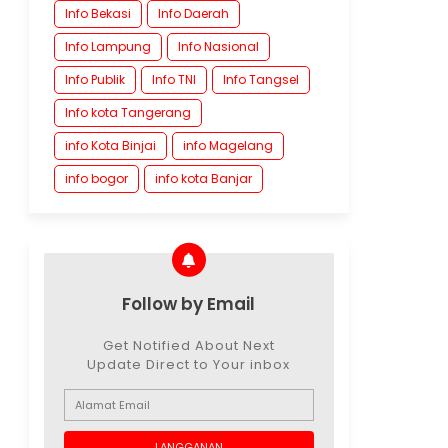
Info Bekasi
Info Daerah
Info Lampung
Info Nasional
Info Publik
Info TNI
Info Tangsel
Info kota Tangerang
info Kota Binjai
info Magelang
info bogor
info kota Banjar
Follow by Email
Get Notified About Next
Update Direct to Your inbox