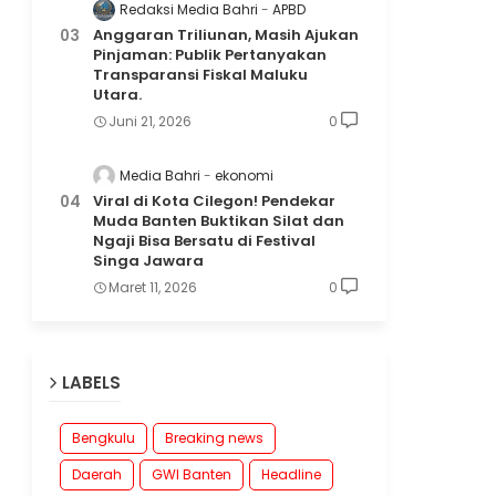
Redaksi Media Bahri
APBD
Anggaran Triliunan, Masih Ajukan
Pinjaman: Publik Pertanyakan
Transparansi Fiskal Maluku
Utara.
Juni 21, 2026
0
Media Bahri
ekonomi
Viral di Kota Cilegon! Pendekar
Muda Banten Buktikan Silat dan
Ngaji Bisa Bersatu di Festival
Singa Jawara
Maret 11, 2026
0
LABELS
Bengkulu
Breaking news
Daerah
GWI Banten
Headline