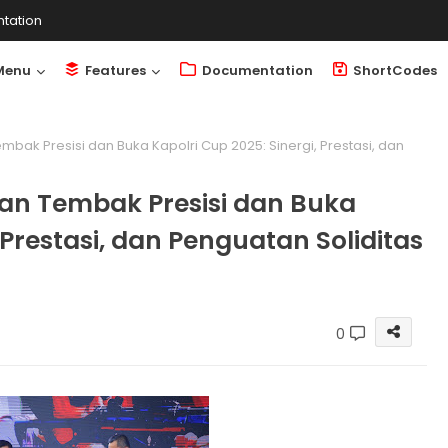
tation
Menu
Features
Documentation
ShortCodes
bak Presisi dan Buka Kapolri Cup 2025: Sinergi, Prestasi, dan
an Tembak Presisi dan Buka
 Prestasi, dan Penguatan Soliditas
0