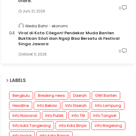
Utara.
0
Juni 21, 2026
Media Bahri
ekonomi
Viral di Kota Cilegon! Pendekar Muda Banten
Buktikan Silat dan Ngaji Bisa Bersatu di Festival
Singa Jawara
0
Maret 11, 2026
LABELS
Bengkulu
Breaking news
Daerah
GWI Banten
Headline
Info Bekasi
Info Daerah
Info Lampung
Info Nasional
Info Publik
Info TNI
Info Tangsel
Info kota Tangerang
info Kota Binjai
info Magelang
info bogor
info kota Banjar