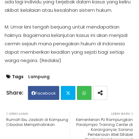
ada lagi individu yang terjebak dalam kasus yang keliru
akibat kelalaian atau kesalahan sistem hukum.
M. Umar kini tengah berjuang untuk mendapatkan
haknya. Bagaimana kelanjutan kasus ini akan menjadi
cermin sejauh mana penegakan hukum di Indonesia
dapat memberikan keadilan yang sejati bagi setiap
warga negara. (Redaksi)
Tags
Lampung
Facebook
Twit
Wh
LEBIH LAMA
LEBIH BARU
Rumah Ibu Jasikah di Kampung
Kementerian PU Rampungkan
ter
ats
Cibodas Memprihatinkan
Paralympic Training Center di
Karanganyar, Sarana
Pembinaan Atlet Difabel
ap