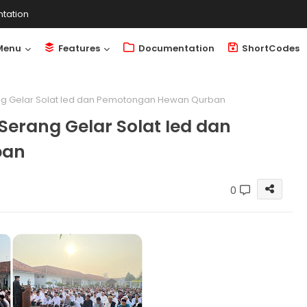
tation
Menu
Features
Documentation
ShortCodes
ng Gelar Solat Ied dan Pemotongan Hewan Qurban
Serang Gelar Solat Ied dan
ban
0