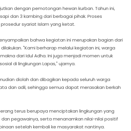
anjutkan dengan pemotongan hewan kurban. Tahun ini,
pi dan 3 kambing dari berbagai pihak. Proses
rosedur syariat Islam yang ketat.
menyampaikan bahwa kegiatan ini merupakan bagian dari
lakukan. "Kami berharap melalui kegiatan ini, warga
akna dari Idul Adha. Ini juga menjadi momen untuk
al di lingkungan Lapas," ujarnya.
udian diolah dan dibagikan kepada seluruh warga
rata dan adil, sehingga semua dapat merasakan berkah
 Serang terus berupaya menciptakan lingkungan yang
 dan pegawainya, serta menanamkan nilai-nilai positif
inaan setelah kembali ke masyarakat nantinya.