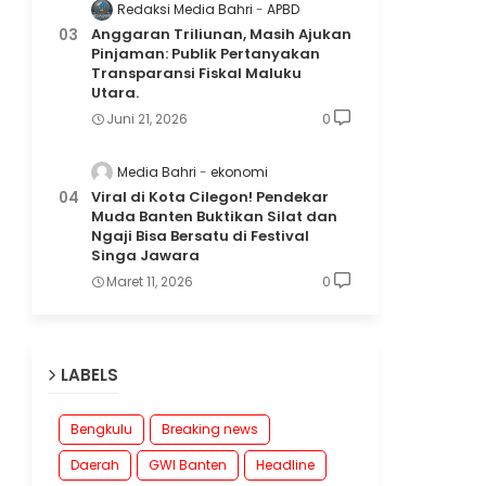
Redaksi Media Bahri
APBD
Anggaran Triliunan, Masih Ajukan
Pinjaman: Publik Pertanyakan
Transparansi Fiskal Maluku
Utara.
Juni 21, 2026
0
Media Bahri
ekonomi
Viral di Kota Cilegon! Pendekar
Muda Banten Buktikan Silat dan
Ngaji Bisa Bersatu di Festival
Singa Jawara
Maret 11, 2026
0
LABELS
Bengkulu
Breaking news
Daerah
GWI Banten
Headline