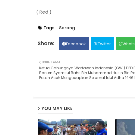
( Red )
Tags
Serang
Facebook
Twitter
Whats
LEBIH LAMA
Ketua Gabungnya Wartawan Indonesia (GWI) DPD Pr
Banten Syamsul Bahri Bin Muhammad Husin Bin Ra
Patah Aceh Mengucapkan Selamat Idul Adha 1446 
YOU MAY LIKE