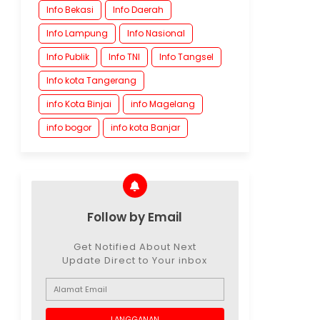
Info Bekasi
Info Daerah
Info Lampung
Info Nasional
Info Publik
Info TNI
Info Tangsel
Info kota Tangerang
info Kota Binjai
info Magelang
info bogor
info kota Banjar
Follow by Email
Get Notified About Next
Update Direct to Your inbox