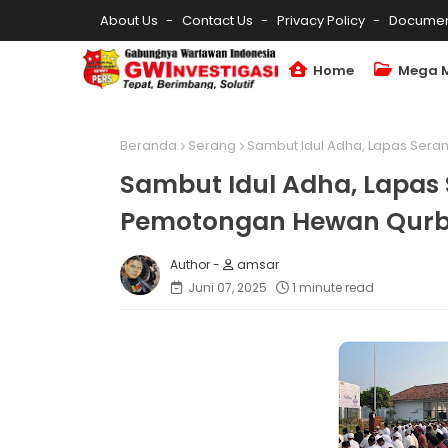
About Us
Contact Us
Privacy Policy
Documen
Home
Mega 
Beranda
Serang
Sambut Idul Adha, Lapas Sera
Sambut Idul Adha, Lapas 
Pemotongan Hewan Qur
amsar
Juni 07, 2025
1 minute read