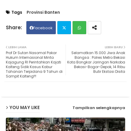
Tags
Provinsi Banten
Facebook
Twit
Wh
LEBIH LAMA
LEBIH BARU
Prof Dr Sutan Nasomal Pakar
Selamatkan 15.000 Jiwa Anak
ter
ats
Hukum Internasional Minta
Bangsa : Polres Metro Bekasi
Kajagung RI Perintahkan Kajati
Kota Bongkar Jaringan Narkoba
Kalteng Sidik Kasus Kabur
Bekasi-Bogor-Depok, 14 Ribu
ap
Tahanan Terpidana 9 Tahun di
Butir Ekstasi Disita
Sampit Kalteng!!!
p
YOU MAY LIKE
Tampilkan selengkapnya