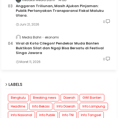
Anggaran Triliunan, Masih Ajukan Pinjaman:
Publik Pertanyakan Transparansi Fiskal Maluku
Utara.
0
Juni 21, 2026
Media Bahri
ekonomi
Viral di Kota Cilegon! Pendekar Muda Banten
Buktikan Silat dan Ngaji Bisa Bersatu di Festival
Singa Jawara
0
Maret 11, 2026
LABELS
Bengkulu
Breaking news
Daerah
GWI Banten
Headline
Info Bekasi
Info Daerah
Info Lampung
Info Nasional
Info Publik
Info TNI
Info Tangsel