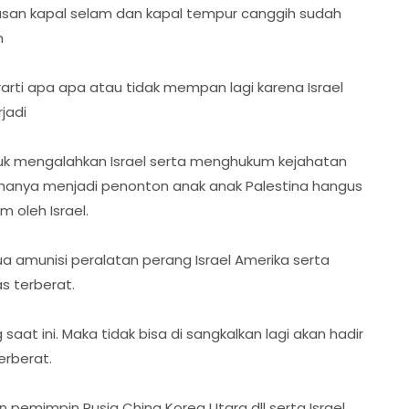
tusan kapal selam dan kapal tempur canggih sudah
n
erarti apa apa atau tidak mempan lagi karena Israel
jadi
uk mengalahkan Israel serta menghukum kejahatan
a hanya menjadi penonton anak anak Palestina hangus
 oleh Israel.
a amunisi peralatan perang Israel Amerika serta
s terberat.
saat ini. Maka tidak bisa di sangkalkan lagi akan hadir
erberat.
n pemimpin Rusia China Korea Utara dll serta Israel