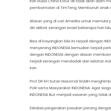
Iran Rusia China Korut dll tidak akan diam
pembantaian di TimTeng. Membunuh anak a
Alasan yang di cari Amerika untuk memulai p
diri akibat serangan Israel beberapa hari lalu
Bisa di bayangkan bila ini terjadi dengan I
menyerang INDONESIA kemudian terjadi perl
dengan INDONESIA dengan alasan membantu 
terjadi serangan mendadak dari selatan In
Iran.
Prof DR KH Sutan Nasomal SH,MH menghimba
Polri serta Masyarakat INDONESIA. Agar siag
INDONESIA ikut menjadi sasaran yang tidak 
Eskalasi pergerakan pasukan perang dengan