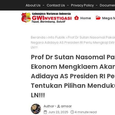
About Us
Contact Us
Privacy Policy
Documen
Home
Mega 
Beranda
Info Publik
Prof Dr Sutan Nasomal Paka
Negara Adidaya AS Presiden RI Perlu Mengkaji Ektr
LN!!!
Prof Dr Sutan Nasomal Pa
Ekonom Mengklaem Akan
Adidaya AS Presiden RI Per
Tentukan Pilihan Menduku
LN!!!
amsar
Juni 23, 2025
4 minute read