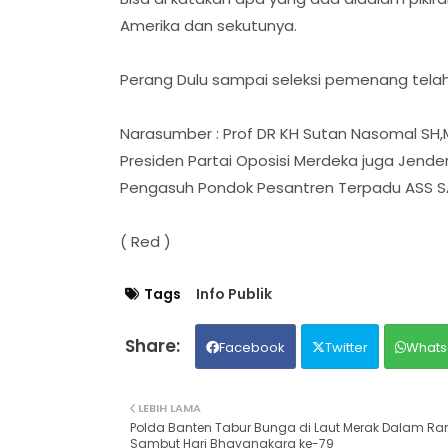
Amerika dan sekutunya.
Perang Dulu sampai seleksi pemenang telah 
Narasumber : Prof DR KH Sutan Nasomal SH,M
Presiden Partai Oposisi Merdeka juga Jende
Pengasuh Pondok Pesantren Terpadu ASS 
( Red )
Tags
Info Publik
Facebook
Twitter
Whats
LEBIH LAMA
Polda Banten Tabur Bunga di Laut Merak Dalam R
Sambut Hari Bhayangkara ke-79