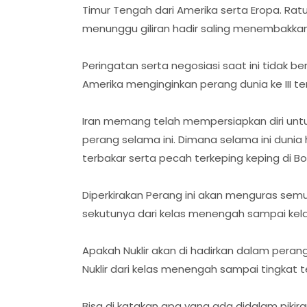
Timur Tengah dari Amerika serta Eropa. Ra
menunggu giliran hadir saling menembakka
Peringatan serta negosiasi saat ini tidak b
Amerika menginginkan perang dunia ke III ter
Iran memang telah mempersiapkan diri unt
perang selama ini. Dimana selama ini duni
terbakar serta pecah terkeping keping di Bom
Diperkirakan Perang ini akan menguras semu
sekutunya dari kelas menengah sampai kela
Apakah Nuklir akan di hadirkan dalam perang 
Nuklir dari kelas menengah sampai tingkat t
Bisa di katakan apa yang ada didalam pikira