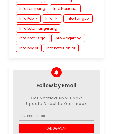
Info Lampung
Info Nasional
Info Publik
Info TNI
Info Tangsel
Info kota Tangerang
info Kota Binjai
info Magelang
info bogor
info kota Banjar
Follow by Email
Get Notified About Next
Update Direct to Your inbox