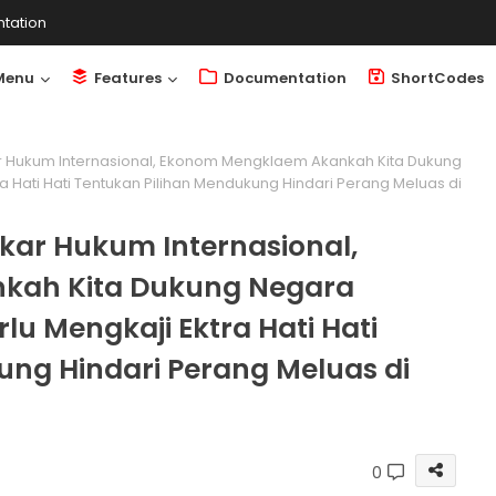
tation
Menu
Features
Documentation
ShortCodes
r Hukum Internasional, Ekonom Mengklaem Akankah Kita Dukung
a Hati Hati Tentukan Pilihan Mendukung Hindari Perang Meluas di
kar Hukum Internasional,
kah Kita Dukung Negara
lu Mengkaji Ektra Hati Hati
ng Hindari Perang Meluas di
0