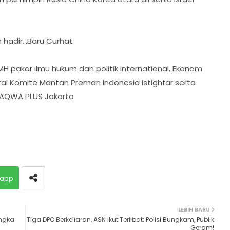
hadir...Baru Curhat
H pakar ilmu hukum dan politik international, Ekonom
ral Komite Mantan Preman Indonesia Istighfar serta
SAQWA PLUS Jakarta
app
LEBIH BARU
angka
Tiga DPO Berkeliaran, ASN Ikut Terlibat: Polisi Bungkam, Publik
Geram!