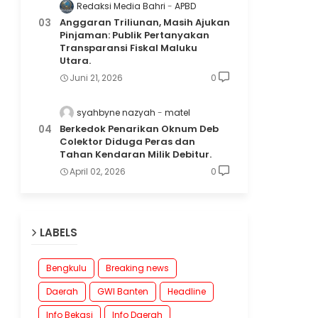
Redaksi Media Bahri
APBD
Anggaran Triliunan, Masih Ajukan
Pinjaman: Publik Pertanyakan
Transparansi Fiskal Maluku
Utara.
Juni 21, 2026
0
syahbyne nazyah
matel
Berkedok Penarikan Oknum Deb
Colektor Diduga Peras dan
Tahan Kendaran Milik Debitur.
April 02, 2026
0
LABELS
Bengkulu
Breaking news
Daerah
GWI Banten
Headline
Info Bekasi
Info Daerah