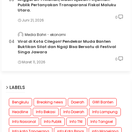
Publik Pertanyakan Transparansi Fiskal Maluku
Utara.
0
Juni 21, 2026
Media Bahri
ekonomi
Viral di Kota Cilegon! Pendekar Muda Banten
Buktikan Silat dan Ngaji Bisa Bersatu di Festival
Singa Jawara
0
Maret 11, 2026
LABELS
Bengkulu
Breaking news
Daerah
GWI Banten
Headline
Info Bekasi
Info Daerah
Info Lampung
Info Nasional
Info Publik
Info TNI
Info Tangsel
Info kota Tangerang
info Kota Binjai
info Magelang