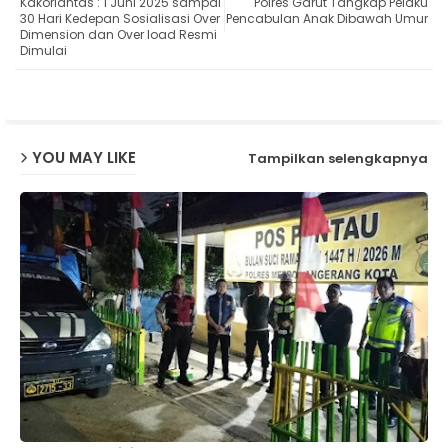
Kakorlantas : 1 Juni 2025 sampai
Polres Garut Tangkap Pelaku
ter
ats
30 Hari Kedepan Sosialisasi Over
Pencabulan Anak Dibawah Umur
Dimension dan Over load Resmi
Dimulai
ap
p
YOU MAY LIKE
Tampilkan selengkapnya