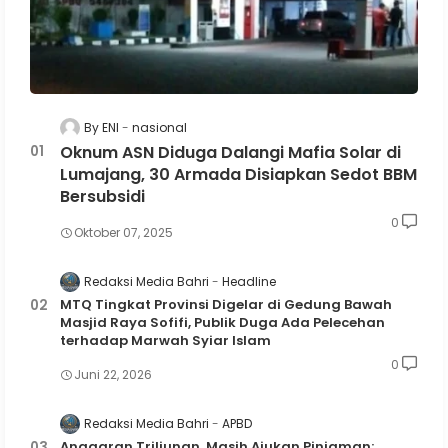
By ENI
nasional
Oknum ASN Diduga Dalangi Mafia Solar di
Lumajang, 30 Armada Disiapkan Sedot BBM
Bersubsidi
0
Oktober 07, 2025
Redaksi Media Bahri
Headline
MTQ Tingkat Provinsi Digelar di Gedung Bawah
Masjid Raya Sofifi, Publik Duga Ada Pelecehan
terhadap Marwah Syiar Islam
0
Juni 22, 2026
Redaksi Media Bahri
APBD
Anggaran Triliunan, Masih Ajukan Pinjaman: