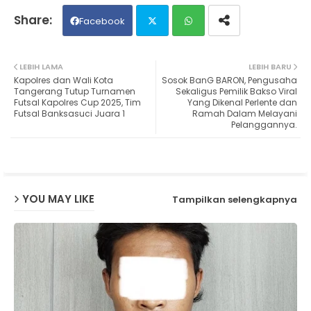
Facebook
Twit
Wh
LEBIH LAMA
LEBIH BARU
Kapolres dan Wali Kota
Sosok BanG BARON, Pengusaha
ter
ats
Tangerang Tutup Turnamen
Sekaligus Pemilik Bakso Viral
Futsal Kapolres Cup 2025, Tim
Yang Dikenal Perlente dan
Futsal Banksasuci Juara 1
Ramah Dalam Melayani
ap
Pelanggannya.
p
YOU MAY LIKE
Tampilkan selengkapnya