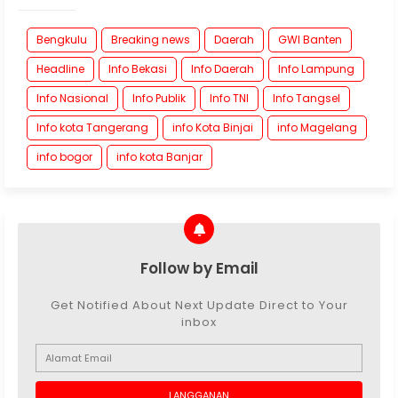
Bengkulu
Breaking news
Daerah
GWI Banten
Headline
Info Bekasi
Info Daerah
Info Lampung
Info Nasional
Info Publik
Info TNI
Info Tangsel
Info kota Tangerang
info Kota Binjai
info Magelang
info bogor
info kota Banjar
Follow by Email
Get Notified About Next Update Direct to Your
inbox