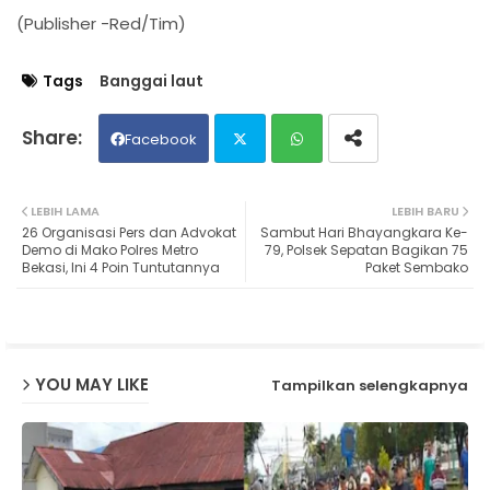
(Publisher -Red/Tim)
Tags
Banggai laut
Facebook
Twit
Wh
LEBIH LAMA
LEBIH BARU
26 Organisasi Pers dan Advokat
Sambut Hari Bhayangkara Ke-
ter
ats
Demo di Mako Polres Metro
79, Polsek Sepatan Bagikan 75
Bekasi, Ini 4 Poin Tuntutannya
Paket Sembako
ap
p
YOU MAY LIKE
Tampilkan selengkapnya