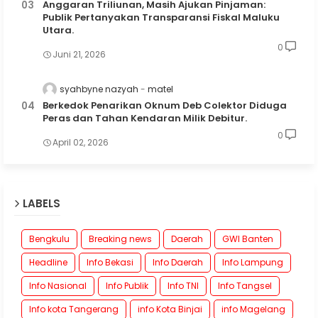
Anggaran Triliunan, Masih Ajukan Pinjaman:
Publik Pertanyakan Transparansi Fiskal Maluku
Utara.
0
Juni 21, 2026
syahbyne nazyah
matel
Berkedok Penarikan Oknum Deb Colektor Diduga
Peras dan Tahan Kendaran Milik Debitur.
0
April 02, 2026
LABELS
Bengkulu
Breaking news
Daerah
GWI Banten
Headline
Info Bekasi
Info Daerah
Info Lampung
Info Nasional
Info Publik
Info TNI
Info Tangsel
Info kota Tangerang
info Kota Binjai
info Magelang