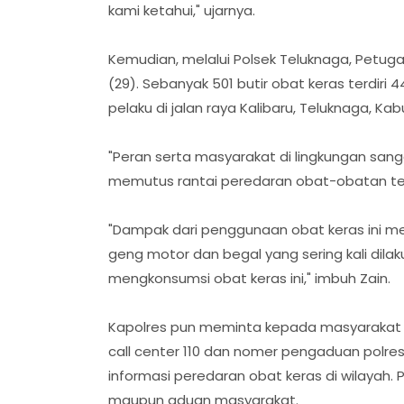
kami ketahui," ujarnya.
Kemudian, melalui Polsek Teluknaga, Petuga
(29). Sebanyak 501 butir obat keras terdiri 
pelaku di jalan raya Kalibaru, Teluknaga, K
"Peran serta masyarakat di lingkungan sa
memutus rantai peredaran obat-obatan terl
"Dampak dari penggunaan obat keras ini men
geng motor dan begal yang sering kali dila
mengkonsumsi obat keras ini," imbuh Zain.
Kapolres pun meminta kepada masyarakat u
call center 110 dan nomer pengaduan polre
informasi peredaran obat keras di wilayah.
maupun aduan masyarakat.