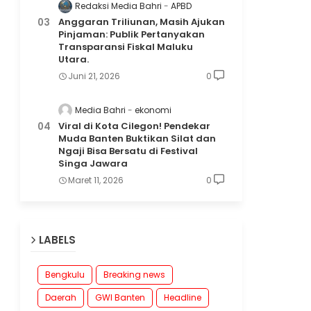
Redaksi Media Bahri
APBD
Anggaran Triliunan, Masih Ajukan
Pinjaman: Publik Pertanyakan
Transparansi Fiskal Maluku
Utara.
Juni 21, 2026
0
Media Bahri
ekonomi
Viral di Kota Cilegon! Pendekar
Muda Banten Buktikan Silat dan
Ngaji Bisa Bersatu di Festival
Singa Jawara
Maret 11, 2026
0
LABELS
Bengkulu
Breaking news
Daerah
GWI Banten
Headline