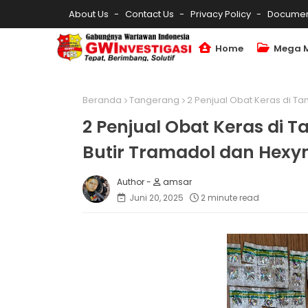
About Us
Contact Us
Privacy Policy
Documen
Home
Mega 
Beranda
Tangerang
2 Penjual Obat Keras di Ta
2 Penjual Obat Keras di 
Butir Tramadol dan Hexym
amsar
Juni 20, 2025
2 minute read