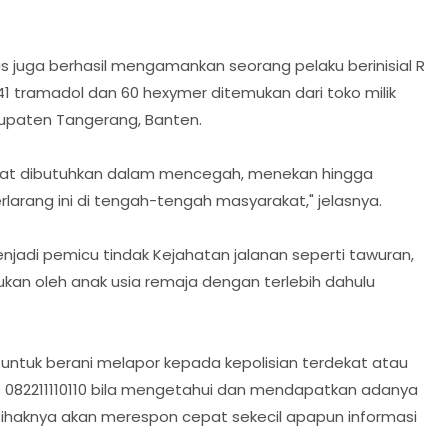
s juga berhasil mengamankan seorang pelaku berinisial R
441 tramadol dan 60 hexymer ditemukan dari toko milik
abupaten Tangerang, Banten.
ngat dibutuhkan dalam mencegah, menekan hingga
arang ini di tengah-tengah masyarakat," jelasnya.
jadi pemicu tindak Kejahatan jalanan seperti tawuran,
kukan oleh anak usia remaja dengan terlebih dahulu
ntuk berani melapor kepada kepolisian terdekat atau
s 082211110110 bila mengetahui dan mendapatkan adanya
 Pihaknya akan merespon cepat sekecil apapun informasi