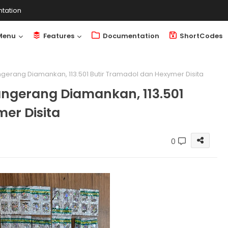
tation
Menu
Features
Documentation
ShortCodes
ngerang Diamankan, 113.501 Butir Tramadol dan Hexymer Disita
Tangerang Diamankan, 113.501
er Disita
0