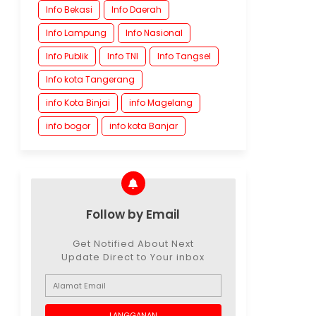
Info Bekasi
Info Daerah
Info Lampung
Info Nasional
Info Publik
Info TNI
Info Tangsel
Info kota Tangerang
info Kota Binjai
info Magelang
info bogor
info kota Banjar
Follow by Email
Get Notified About Next
Update Direct to Your inbox