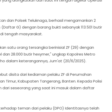
in yang ditingkatkan dan saat ini tengah digelar Operasi
epatan dan Polsek Teluknaga, berhasil mengamankan 2
(Daftar G) dengan barang bukti sebanyak 113.501 butir
 di tengah masyarakat.
an satu orang tersangka berinisial ZF (29) dengan
l dan 28.000 butir hexymer," ungkap Kapolres Metro
ho dalam keterangannya, Jum'at (20/6/2025).
sebut disita dari kediaman pelaku ZF di Perumahan
 Timur, Kabupaten Tangerang, Banten. Kepada Polisi
n dari seseorang yang saat ini masuk dalam daftar
terhadap teman dari pelaku (DPO) Identitasnya telah