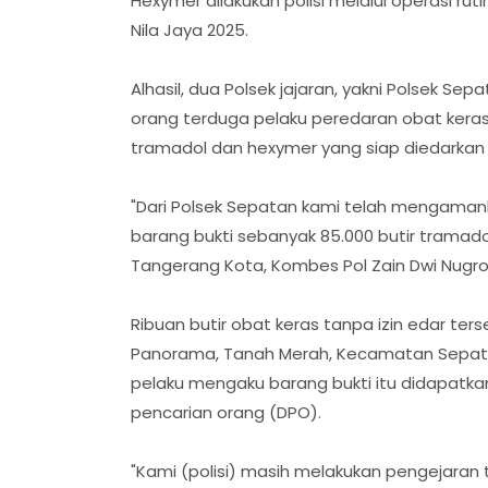
Hexymer dilakukan polisi melalui operasi rut
Nila Jaya 2025.
Alhasil, dua Polsek jajaran, yakni Polsek S
orang terduga pelaku peredaran obat keras 
tramadol dan hexymer yang siap diedarkan
"Dari Polsek Sepatan kami telah mengamank
barang bukti sebanyak 85.000 butir tramado
Tangerang Kota, Kombes Pol Zain Dwi Nugro
Ribuan butir obat keras tanpa izin edar ter
Panorama, Tanah Merah, Kecamatan Sepatan
pelaku mengaku barang bukti itu didapatka
pencarian orang (DPO).
"Kami (polisi) masih melakukan pengejaran 