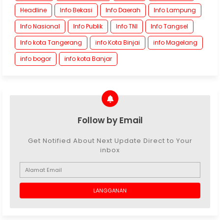
Headline
Info Bekasi
Info Daerah
Info Lampung
Info Nasional
Info Publik
Info TNI
Info Tangsel
Info kota Tangerang
info Kota Binjai
info Magelang
info bogor
info kota Banjar
Follow by Email
Get Notified About Next Update Direct to Your
inbox