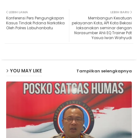
Twit
Wh
LEBIH LAMA
LEBIH BARU
Konferensi Pers Pengungkapan
Membangun Kesatuan
ter
ats
Kasus Tindak Pidana Narkotika
pelayanan Kota, API Kota Bekasi
Oleh Polres Labuhanbatu
laksanakan seminar dengan
Narasumber Ahli EQ Trainer Pdt
ap
Yosua Iwan Wahyudi
p
YOU MAY LIKE
Tampilkan selengkapnya