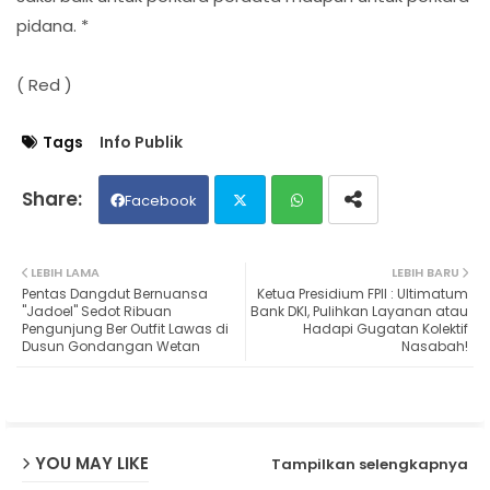
pidana. *
( Red )
Tags
Info Publik
Facebook
Twit
Wh
LEBIH LAMA
LEBIH BARU
Pentas Dangdut Bernuansa
Ketua Presidium FPII : Ultimatum
ter
ats
"Jadoel" Sedot Ribuan
Bank DKI, Pulihkan Layanan atau
Pengunjung Ber Outfit Lawas di
Hadapi Gugatan Kolektif
Dusun Gondangan Wetan
Nasabah!
ap
p
YOU MAY LIKE
Tampilkan selengkapnya