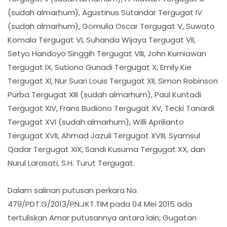
(sudah almarhum), Agustinus Sutandar Tergugat IV
(sudah almarhum), Gomulia Oscar Tergugat V, Suwato
Komala Tergugat VI, Suhanda Wijaya Tergugat VII,
Setyo Handoyo Singgih Tergugat VIII, John Kurniawan
Tergugat IX, Sutiono Gunadi Tergugat X, Emily Kie
Tergugat XI, Nur Suari Louis Tergugat XII, Simon Robinson
Purba Tergugat XIII (sudah almarhum), Paul Kuntadi
Tergugat XIV, Frans Budiono Tergugat XV, Tecki Tanardi
Tergugat XVI (sudah almarhum), Willi Aprilianto
Tergugat XVII, Ahmad Jazuli Tergugat XVIII, Syamsul
Qadar Tergugat XIX, Sandi Kusuma Tergugat XX, dan
Nurul Larasati, S.H. Turut Tergugat.
Dalam salinan putusan perkara No.
479/PDT.G/2013/PN.JKT.TIM pada 04 Mei 2015 ada
tertuliskan Amar putusannya antara lain; Gugatan