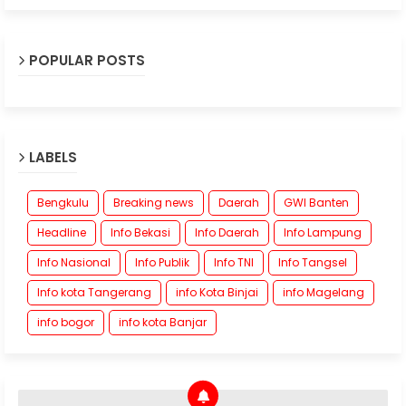
POPULAR POSTS
LABELS
Bengkulu
Breaking news
Daerah
GWI Banten
Headline
Info Bekasi
Info Daerah
Info Lampung
Info Nasional
Info Publik
Info TNI
Info Tangsel
Info kota Tangerang
info Kota Binjai
info Magelang
info bogor
info kota Banjar