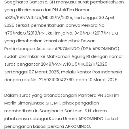
Soegiharto Santoso, SH menyusul surat pemberitahuan
yang diterimanya dari PN JakTim Nomor:
5325/PAN.W10.U5/HK.02/IV/2025, tertanggal 30 April
2025 terkait pemberitahuan bahwa Perkara No.
479/Pdt.G/2013/PN.Jkt.Tim jo No. 340/PDT/2017/PT DKI
yang dimohonkan kasasi oleh pihak Dewan
Pertimbangan Asosiasi APKOMINDO (DPA APKOMINDO)
sudah dikirimkan ke Mahkamah Agung RI dengan nomor
surat pengantar 2849/PAN.W10.U5/HK.02/III/2025
tertanggal 07 Maret 2025, melalui kantor Pos Indonesia
dengan resi No. P2503100042769, pada 10 Maret 2025.
Dalam surat yang ditandatangani Panitera PN JakTim
Marlin Simanjuntak, SH., MH, pihak pengadilan
memberitahu Ir. Soegiharto Santoso, S.H. dalam
jabatannya sebagai Ketua Umum APKOMINDO terkait
penanganan kasasi perkara APKOMINDO.