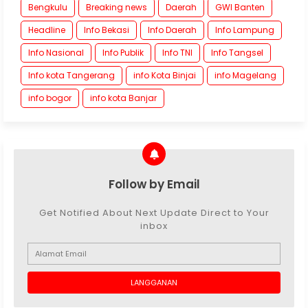
Bengkulu
Breaking news
Daerah
GWI Banten
Headline
Info Bekasi
Info Daerah
Info Lampung
Info Nasional
Info Publik
Info TNI
Info Tangsel
Info kota Tangerang
info Kota Binjai
info Magelang
info bogor
info kota Banjar
Follow by Email
Get Notified About Next Update Direct to Your
inbox