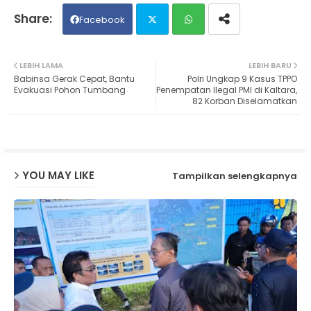
Facebook
Twit
Wh
LEBIH LAMA
LEBIH BARU
Babinsa Gerak Cepat, Bantu
Polri Ungkap 9 Kasus TPPO
ter
ats
Evakuasi Pohon Tumbang
Penempatan Ilegal PMI di Kaltara,
82 Korban Diselamatkan
ap
p
YOU MAY LIKE
Tampilkan selengkapnya