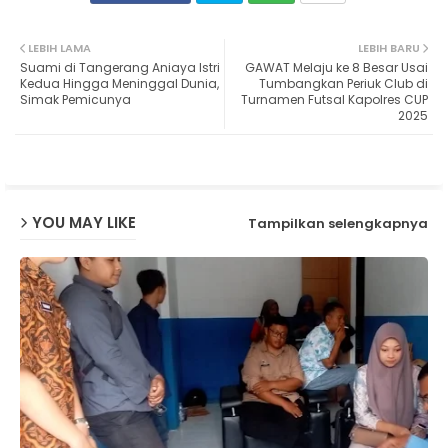
Twit
Wh
LEBIH LAMA
LEBIH BARU
Suami di Tangerang Aniaya Istri
GAWAT Melaju ke 8 Besar Usai
ter
ats
Kedua Hingga Meninggal Dunia,
Tumbangkan Periuk Club di
Simak Pemicunya
Turnamen Futsal Kapolres CUP
2025
ap
p
YOU MAY LIKE
Tampilkan selengkapnya