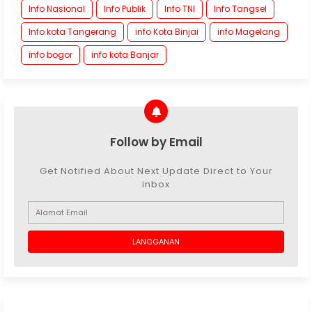
Info Nasional
Info Publik
Info TNI
Info Tangsel
Info kota Tangerang
info Kota Binjai
info Magelang
info bogor
info kota Banjar
Follow by Email
Get Notified About Next Update Direct to Your
inbox