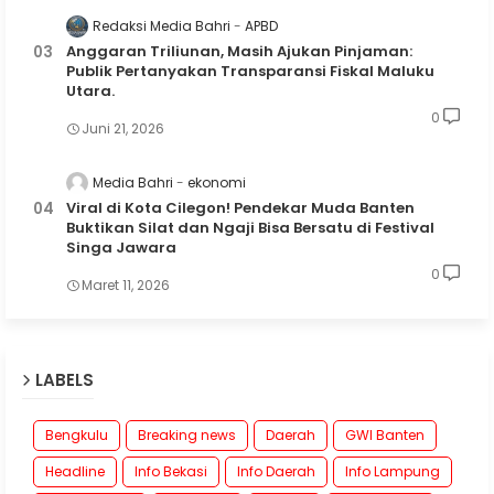
Redaksi Media Bahri
APBD
Anggaran Triliunan, Masih Ajukan Pinjaman:
Publik Pertanyakan Transparansi Fiskal Maluku
Utara.
0
Juni 21, 2026
Media Bahri
ekonomi
Viral di Kota Cilegon! Pendekar Muda Banten
Buktikan Silat dan Ngaji Bisa Bersatu di Festival
Singa Jawara
0
Maret 11, 2026
LABELS
Bengkulu
Breaking news
Daerah
GWI Banten
Headline
Info Bekasi
Info Daerah
Info Lampung