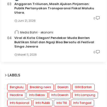
Anggaran Triliunan, Masih Ajukan Pinjaman:
Publik Pertanyakan Transparansi Fiskal Maluku
Utara.
0
Juni 21, 2026
Media Bahri
ekonomi
Viral di Kota Cilegon! Pendekar Muda Banten
Buktikan Silat dan Ngaji Bisa Bersatu di Festival
Singa Jawara
0
Maret 11, 2026
LABELS
Bengkulu
Breaking news
Daerah
GWI Banten
Headline
Info Bekasi
Info Daerah
Info Lampung
Info Nasional
Info Publik
Info TNI
Info Tangsel