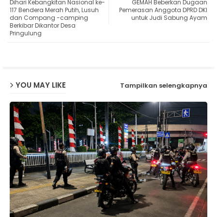
Dihari Kebangkitan Nasional ke-
GEMAH Beberkan Dugaan
ter
ats
117 Bendera Merah Putih, Lusuh
Pemerasan Anggota DPRD DKI
dan Compang -camping
untuk Judi Sabung Ayam
Berkibar Dikantor Desa
ap
Pringulung
p
YOU MAY LIKE
Tampilkan selengkapnya