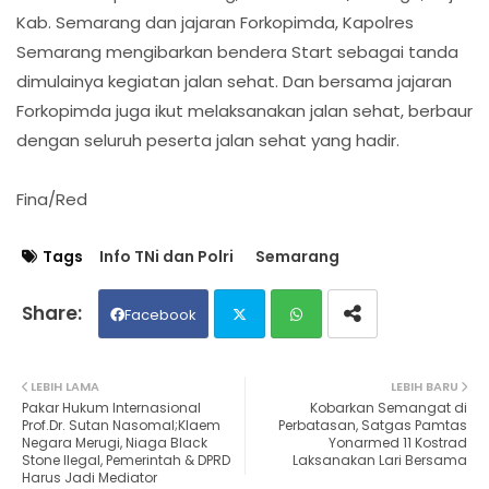
Kab. Semarang dan jajaran Forkopimda, Kapolres
Semarang mengibarkan bendera Start sebagai tanda
dimulainya kegiatan jalan sehat. Dan bersama jajaran
Forkopimda juga ikut melaksanakan jalan sehat, berbaur
dengan seluruh peserta jalan sehat yang hadir.
Fina/Red
Tags
Info TNi dan Polri
Semarang
Facebook
Twit
Wh
LEBIH LAMA
LEBIH BARU
Pakar Hukum Internasional
Kobarkan Semangat di
ter
ats
Prof.Dr. Sutan Nasomal;Klaem
Perbatasan, Satgas Pamtas
Negara Merugi, Niaga Black
Yonarmed 11 Kostrad
Stone Ilegal, Pemerintah & DPRD
Laksanakan Lari Bersama
ap
Harus Jadi Mediator