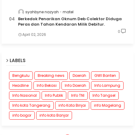
syahbyne nazyah
matel
Berkedok Penarikan Oknum Deb Colektor Diduga
Peras dan Tahan Kendaran Milik Debitur.
0
April 02, 2026
LABELS
Bengkulu
Breaking news
Daerah
GWI Banten
Headline
Info Bekasi
Info Daerah
Info Lampung
Info Nasional
Info Publik
Info TNI
Info Tangsel
Info kota Tangerang
info Kota Binjai
info Magelang
info bogor
info kota Banjar