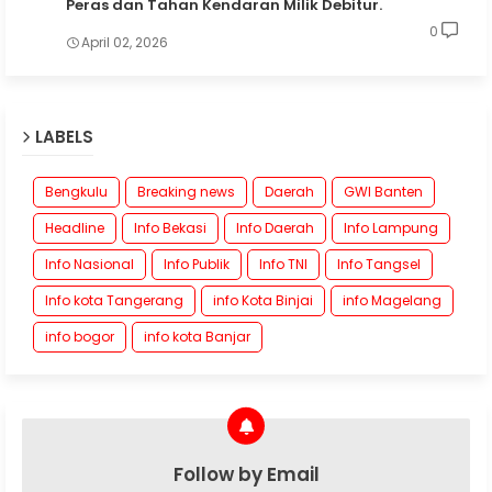
Peras dan Tahan Kendaran Milik Debitur.
0
April 02, 2026
LABELS
Bengkulu
Breaking news
Daerah
GWI Banten
Headline
Info Bekasi
Info Daerah
Info Lampung
Info Nasional
Info Publik
Info TNI
Info Tangsel
Info kota Tangerang
info Kota Binjai
info Magelang
info bogor
info kota Banjar
Follow by Email