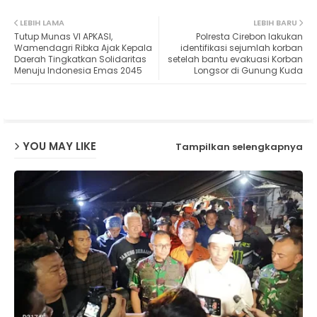
Twit
Wh
LEBIH LAMA
LEBIH BARU
Tutup Munas VI APKASI,
Polresta Cirebon lakukan
ter
ats
Wamendagri Ribka Ajak Kepala
identifikasi sejumlah korban
Daerah Tingkatkan Solidaritas
setelah bantu evakuasi Korban
Menuju Indonesia Emas 2045
Longsor di Gunung Kuda
ap
p
YOU MAY LIKE
Tampilkan selengkapnya