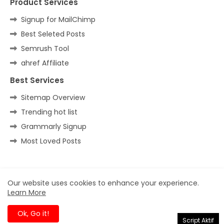
Product Services
Signup for MailChimp
Best Seleted Posts
Semrush Tool
ahref Affiliate
Best Services
Sitemap Overview
Trending hot list
Grammarly Signup
Most Loved Posts
Home
About
Contact us
Privacy Policy
Our website uses cookies to enhance your experience.
Learn More
All Right Reserved Copyright ©
Ok, Go it!
Script Aktif