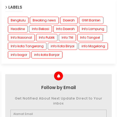
LABELS
Bengkulu
Breaking news
Daerah
GWI Banten
Headline
Info Bekasi
Info Daerah
Info Lampung
Info Nasional
Info Publik
Info TNI
Info Tangsel
Info kota Tangerang
info Kota Binjai
info Magelang
info bogor
info kota Banjar
Follow by Email
Get Notified About Next Update Direct to Your
inbox