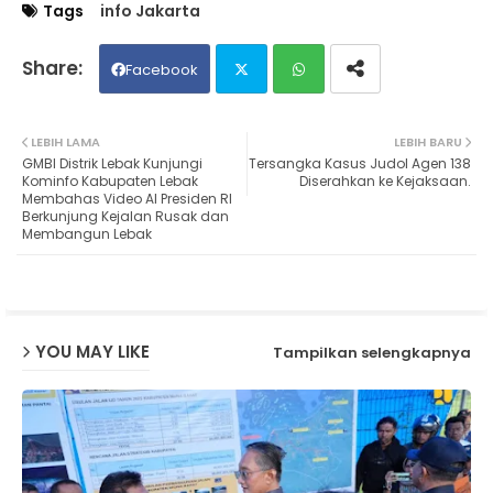
Tags
info Jakarta
Facebook
Twit
Wh
LEBIH LAMA
LEBIH BARU
GMBI Distrik Lebak Kunjungi
Tersangka Kasus Judol Agen 138
ter
ats
Kominfo Kabupaten Lebak
Diserahkan ke Kejaksaan.
Membahas Video AI Presiden RI
Berkunjung Kejalan Rusak dan
ap
Membangun Lebak
p
YOU MAY LIKE
Tampilkan selengkapnya