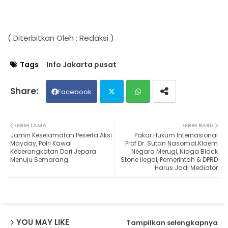
( Diterbitkan Oleh : Redaksi )
Tags
Info Jakarta pusat
Facebook
Twit
Wh
LEBIH LAMA
LEBIH BARU
Jamin Keselamatan Peserta Aksi
Pakar Hukum Internasional
ter
ats
Mayday, Polri Kawal
Prof.Dr. Sutan Nasomal;Klaem
Keberangkatan Dari Jepara
Negara Merugi, Niaga Black
Menuju Semarang
Stone Ilegal, Pemerintah & DPRD
ap
Harus Jadi Mediator
p
YOU MAY LIKE
Tampilkan selengkapnya