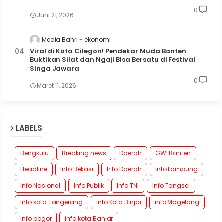
0
Juni 21, 2026
Media Bahri
ekonomi
Viral di Kota Cilegon! Pendekar Muda Banten
Buktikan Silat dan Ngaji Bisa Bersatu di Festival
Singa Jawara
0
Maret 11, 2026
LABELS
Bengkulu
Breaking news
Daerah
GWI Banten
Headline
Info Bekasi
Info Daerah
Info Lampung
Info Nasional
Info Publik
Info TNI
Info Tangsel
Info kota Tangerang
info Kota Binjai
info Magelang
info bogor
info kota Banjar