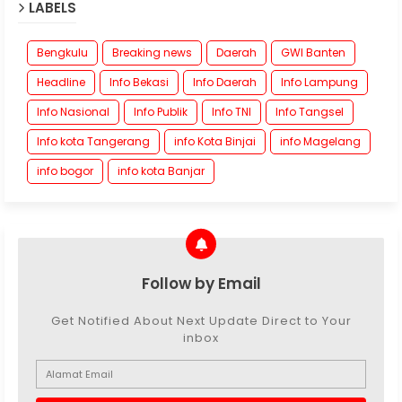
LABELS
Bengkulu
Breaking news
Daerah
GWI Banten
Headline
Info Bekasi
Info Daerah
Info Lampung
Info Nasional
Info Publik
Info TNI
Info Tangsel
Info kota Tangerang
info Kota Binjai
info Magelang
info bogor
info kota Banjar
Follow by Email
Get Notified About Next Update Direct to Your
inbox