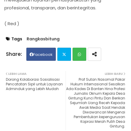
profesional, transparan, dan berintegritas.
( Red )
Tags
Rangkasbitung
Facebook
Twit
Wh
LEBIH LAMA
LEBIH BARU
Dorong Kolaborasi Sosialisasi
Prof Sutan Nasomal Pakar
ter
ats
Pencatatan Sipil untuk Layanan
Hukum Internasional Sesalkan
Adminduk yang Lebih Mudah
Ada Kades Di Banten Hina Profesi
Jurnalis Oknum Kepala Desa
ap
Gintung Kunci Pintu Dan Berikan
Sejumlah Uang Receh Kepada
p
Awak Media Saat Hendak
Diwawancari Mengenai
Pembentukan kepengurusan
Koprasi Merah Putih Desa
Gintung.