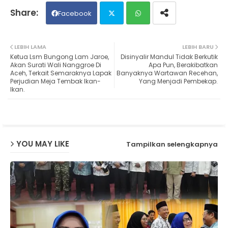
Facebook
Twit
Wh
LEBIH LAMA
LEBIH BARU
Ketua Lsm Bungong Lam Jaroe,
Disinyalir Mandul Tidak Berkutik
ter
ats
Akan Surati Wali Nanggroe Di
Apa Pun, Berakibatkan
Aceh, Terkait Semaraknya Lapak
Banyaknya Wartawan Recehan,
Perjudian Meja Tembak Ikan-
Yang Menjadi Pembekap.
ap
Ikan.
p
YOU MAY LIKE
Tampilkan selengkapnya