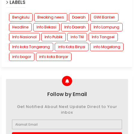
LABELS
Bengkulu
Breaking news
Daerah
GWI Banten
Headline
Info Bekasi
Info Daerah
Info Lampung
Info Nasional
Info Publik
Info TNI
Info Tangsel
Info kota Tangerang
info Kota Binjai
info Magelang
info bogor
info kota Banjar
Follow by Email
Get Notified About Next Update Direct to Your
inbox