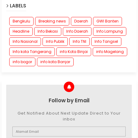
LABELS
Bengkulu
Breaking news
Daerah
GWI Banten
Headline
Info Bekasi
Info Daerah
Info Lampung
Info Nasional
Info Publik
Info TNI
Info Tangsel
Info kota Tangerang
info Kota Binjai
info Magelang
info bogor
info kota Banjar
Follow by Email
Get Notified About Next Update Direct to Your
inbox