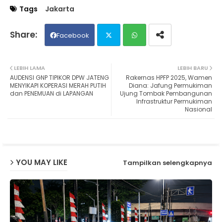
Tags
Jakarta
Facebook
Twit
Wh
LEBIH LAMA
LEBIH BARU
AUDENSI GNP TIPIKOR DPW JATENG
Rakernas HPFP 2025, Wamen
ter
ats
MENYIKAPI KOPERASI MERAH PUTIH
Diana: Jafung Permukiman
dan PENEMUAN di LAPANGAN
Ujung Tombak Pembangunan
Infrastruktur Permukiman
ap
Nasional
p
YOU MAY LIKE
Tampilkan selengkapnya