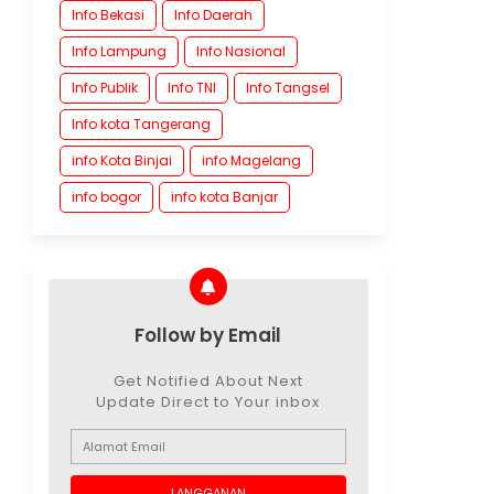
Info Bekasi
Info Daerah
Info Lampung
Info Nasional
Info Publik
Info TNI
Info Tangsel
Info kota Tangerang
info Kota Binjai
info Magelang
info bogor
info kota Banjar
Follow by Email
Get Notified About Next
Update Direct to Your inbox