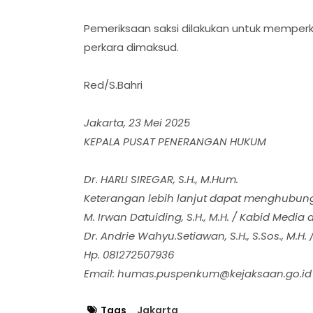
Pemeriksaan saksi dilakukan untuk mempe
perkara dimaksud.
Red/S.Bahri
Jakarta, 23 Mei 2025
KEPALA PUSAT PENERANGAN HUKUM
Dr. HARLI SIREGAR, S.H., M.Hum.
Keterangan lebih lanjut dapat menghubun
M. Irwan Datuiding, S.H., M.H. / Kabid Med
Dr. Andrie Wahyu.Setiawan, S.H., S.Sos., M.
Hp. 081272507936
Email:
humas.puspenkum@kejaksaan.go.id
Tags
Jakarta