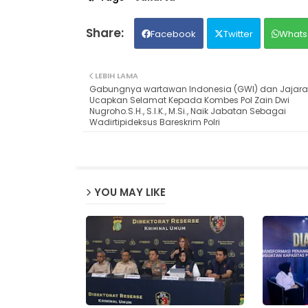
Facebook
Twitter
Whats
LEBIH LAMA
Gabungnya wartawan Indonesia (GWI) dan Jajar
Ucapkan Selamat Kepada Kombes Pol Zain Dwi
Nugroho.S.H., S.I.K., M.Si., Naik Jabatan Sebagai
Wadirtipideksus Bareskrim Polri
YOU MAY LIKE