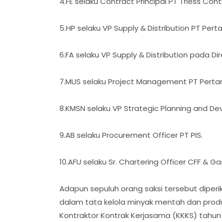
4.FE selaku Contract Principal PT Triess Cont
5.HP selaku VP Supply & Distribution PT Pert
6.FA selaku VP Supply & Distribution pada D
7.MUS selaku Project Management PT Pertami
8.KMSN selaku VP Strategic Planning and D
9.AB selaku Procurement Officer PT PIS.
10.AFU selaku Sr. Chartering Officer CFF & Ga
Adapun sepuluh orang saksi tersebut diperi
dalam tata kelola minyak mentah dan produ
Kontraktor Kontrak Kerjasama (KKKS) tahun 