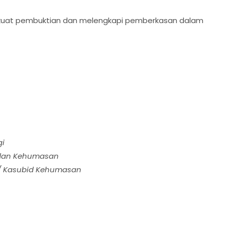
rkuat pembuktian dan melengkapi pemberkasan dalam
gi
ia dan Kehumasan
H. / Kasubid Kehumasan