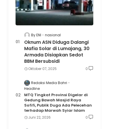
By ENI
nasional
Oknum ASN Diduga Dalangi
Mafia Solar di Lumajang, 30
Armada Disiapkan Sedot
BBM Bersubsidi
Oktober 07, 2025
0
Redaksi Media Bahri
Headline
MTQ Tingkat Provinsi Digelar di
Gedung Bawah Masjid Raya
Sofifi, Publik Duga Ada Pelecehan
terhadap Marwah Syiar Islam
Juni 22, 2026
0