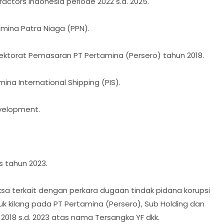
ractors Indonesia periode 2022 s.d. 2025.
amina Patra Niaga (PPN).
irektorat Pemasaran PT Pertamina (Persero) tahun 2018.
na International Shipping (PIS).
evelopment.
s tahun 2023.
ksa terkait dengan perkara dugaan tindak pidana korupsi
k kilang pada PT Pertamina (Persero), Sub Holding dan
2018 s.d. 2023 atas nama Tersangka YF dkk.