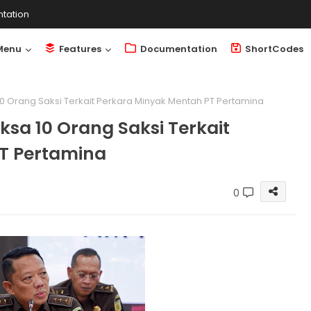
tation
Menu
Features
Documentation
ShortCodes
 Orang Saksi Terkait Perkara Minyak Mentah PT Pertamina
sa 10 Orang Saksi Terkait
T Pertamina
0