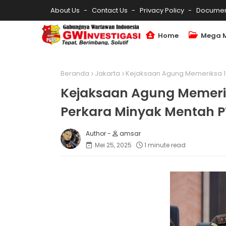
About Us
Contact Us
Privacy Policy
Documen
Home
Mega 
Beranda
Jakarta
Kejaksaan Agung Memeriksa 10
Kejaksaan Agung Memerik
Perkara Minyak Mentah P
amsar
Mei 25, 2025
1 minute read