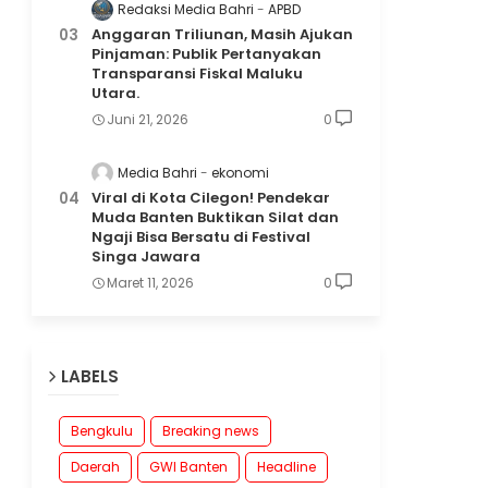
Redaksi Media Bahri
APBD
Anggaran Triliunan, Masih Ajukan
Pinjaman: Publik Pertanyakan
Transparansi Fiskal Maluku
Utara.
Juni 21, 2026
0
Media Bahri
ekonomi
Viral di Kota Cilegon! Pendekar
Muda Banten Buktikan Silat dan
Ngaji Bisa Bersatu di Festival
Singa Jawara
Maret 11, 2026
0
LABELS
Bengkulu
Breaking news
Daerah
GWI Banten
Headline