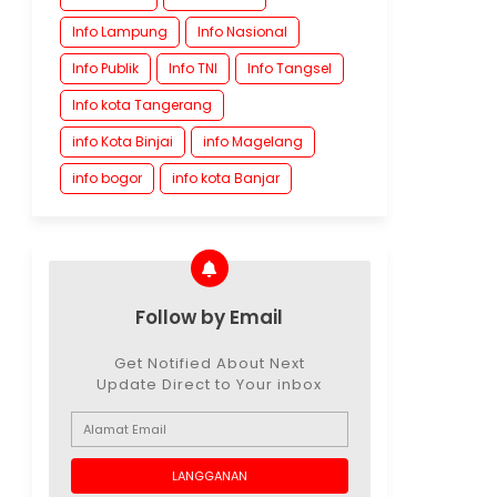
Info Lampung
Info Nasional
Info Publik
Info TNI
Info Tangsel
Info kota Tangerang
info Kota Binjai
info Magelang
info bogor
info kota Banjar
Follow by Email
Get Notified About Next
Update Direct to Your inbox