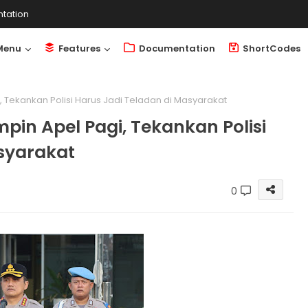
tation
Menu
Features
Documentation
ShortCodes
 Tekankan Polisi Harus Jadi Teladan di Masyarakat
pin Apel Pagi, Tekankan Polisi
syarakat
0