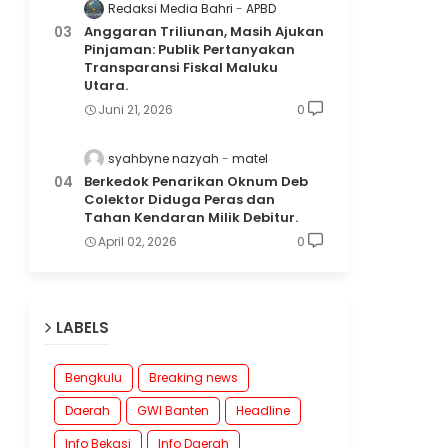
Redaksi Media Bahri
APBD
Anggaran Triliunan, Masih Ajukan
Pinjaman: Publik Pertanyakan
Transparansi Fiskal Maluku
Utara.
Juni 21, 2026
0
syahbyne nazyah
matel
Berkedok Penarikan Oknum Deb
Colektor Diduga Peras dan
Tahan Kendaran Milik Debitur.
April 02, 2026
0
LABELS
Bengkulu
Breaking news
Daerah
GWI Banten
Headline
Info Bekasi
Info Daerah