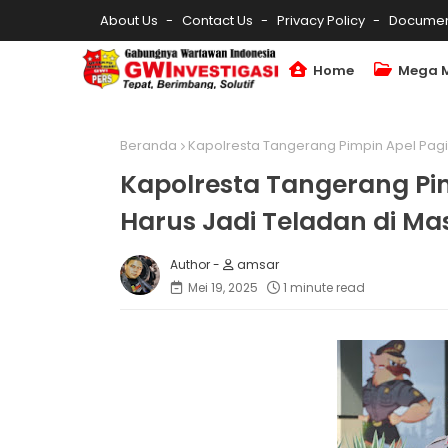
About Us
Contact Us
Privacy Policy
Documen
Home
Mega 
Beranda
Kapolresta Tangerang Pimpin Apel Pagi,
Kapolresta Tangerang Pim
Harus Jadi Teladan di Ma
amsar
Mei 19, 2025
1 minute read