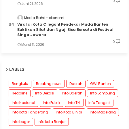
0
Juni 21, 2026
Media Bahri
ekonomi
Viral di Kota Cilegon! Pendekar Muda Banten
Buktikan Silat dan Ngaji Bisa Bersatu di Festival
Singa Jawara
0
Maret 11, 2026
LABELS
Bengkulu
Breaking news
Daerah
GWI Banten
Headline
Info Bekasi
Info Daerah
Info Lampung
Info Nasional
Info Publik
Info TNI
Info Tangsel
Info kota Tangerang
info Kota Binjai
info Magelang
info bogor
info kota Banjar