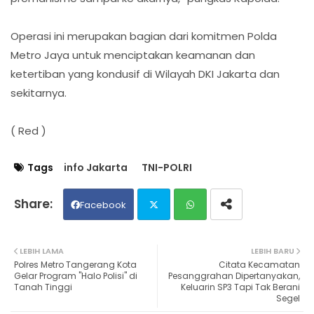
Operasi ini merupakan bagian dari komitmen Polda
Metro Jaya untuk menciptakan keamanan dan
ketertiban yang kondusif di Wilayah DKI Jakarta dan
sekitarnya.
( Red )
Tags
info Jakarta
TNI-POLRI
Facebook
Twit
Wh
LEBIH LAMA
LEBIH BARU
Polres Metro Tangerang Kota
Citata Kecamatan
ter
ats
Gelar Program "Halo Polisi" di
Pesanggrahan Dipertanyakan,
Tanah Tinggi
Keluarin SP3 Tapi Tak Berani
Segel
ap