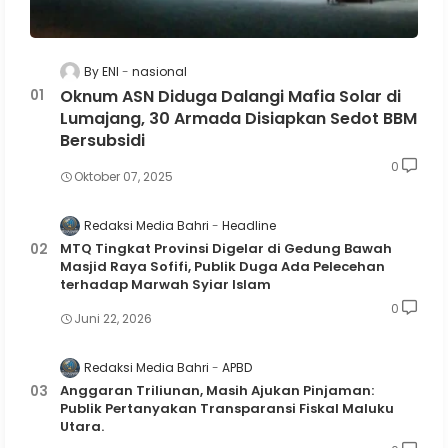
By ENI
nasional
Oknum ASN Diduga Dalangi Mafia Solar di
Lumajang, 30 Armada Disiapkan Sedot BBM
Bersubsidi
0
Oktober 07, 2025
Redaksi Media Bahri
Headline
MTQ Tingkat Provinsi Digelar di Gedung Bawah
Masjid Raya Sofifi, Publik Duga Ada Pelecehan
terhadap Marwah Syiar Islam
0
Juni 22, 2026
Redaksi Media Bahri
APBD
Anggaran Triliunan, Masih Ajukan Pinjaman:
Publik Pertanyakan Transparansi Fiskal Maluku
Utara.