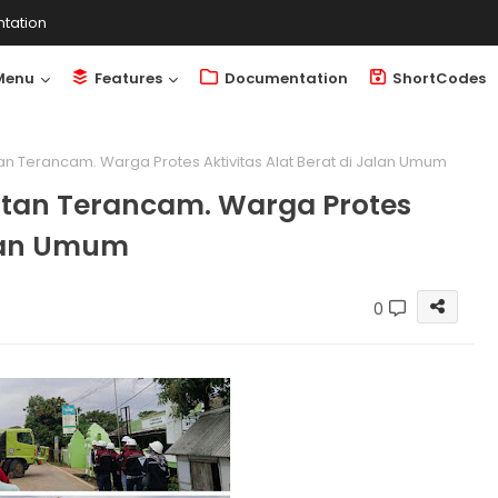
tation
Menu
Features
Documentation
ShortCodes
n Terancam. Warga Protes Aktivitas Alat Berat di Jalan Umum
tan Terancam. Warga Protes
alan Umum
0