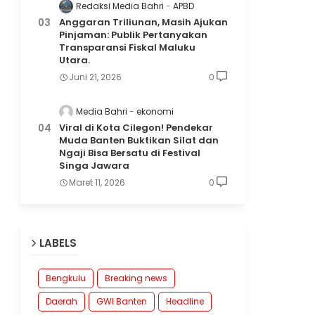
Redaksi Media Bahri
APBD
Anggaran Triliunan, Masih Ajukan
Pinjaman: Publik Pertanyakan
Transparansi Fiskal Maluku
Utara.
Juni 21, 2026
0
Media Bahri
ekonomi
Viral di Kota Cilegon! Pendekar
Muda Banten Buktikan Silat dan
Ngaji Bisa Bersatu di Festival
Singa Jawara
Maret 11, 2026
0
LABELS
Bengkulu
Breaking news
Daerah
GWI Banten
Headline