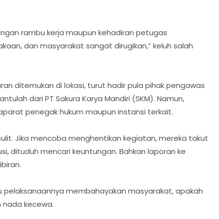
dengan rambu kerja maupun kehadiran petugas
akaan, dan masyarakat sangat dirugikan,” keluh salah
n ditemukan di lokasi, turut hadir pula pihak pengawas
ntulah dari PT Sakura Karya Mandiri (SKM). Namun,
aparat penegak hukum maupun instansi terkait.
ulit. Jika mencoba menghentikan kegiatan, mereka takut
kusi, dituduh mencari keuntungan. Bahkan laporan ke
biran.
u pelaksanaannya membahayakan masyarakat, apakah
n nada kecewa.