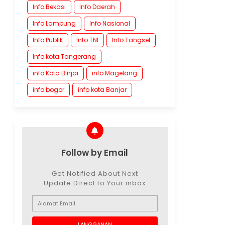
Info Bekasi
Info Daerah
Info Lampung
Info Nasional
Info Publik
Info TNI
Info Tangsel
Info kota Tangerang
info Kota Binjai
info Magelang
info bogor
info kota Banjar
Follow by Email
Get Notified About Next
Update Direct to Your inbox