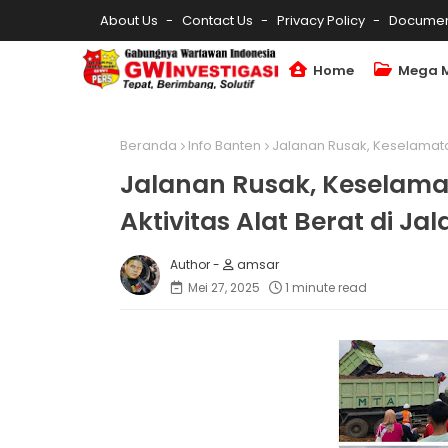
About Us
Contact Us
Privacy Policy
Documen
Home
Mega 
Beranda
Info Banten
Jalanan Rusak, Keselamata
Jalanan Rusak, Keselama
Aktivitas Alat Berat di J
amsar
Mei 27, 2025
1 minute read