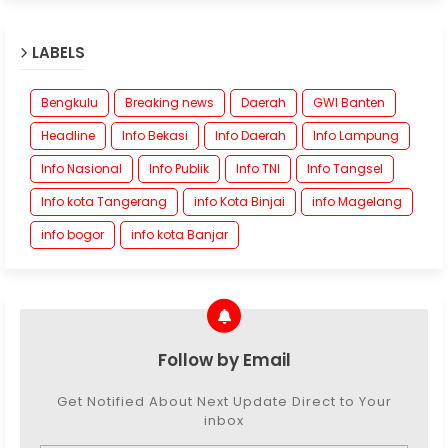
LABELS
Bengkulu
Breaking news
Daerah
GWI Banten
Headline
Info Bekasi
Info Daerah
Info Lampung
Info Nasional
Info Publik
Info TNI
Info Tangsel
Info kota Tangerang
info Kota Binjai
info Magelang
info bogor
info kota Banjar
Follow by Email
Get Notified About Next Update Direct to Your
inbox