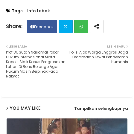
Tags
Info Lebak
Facebook
Twit
Wh
LEBIH LAMA
LEBIH BARU
Prof.Dr. Sutan Nasomal Pakar
Polisi Ajak Warga Enggros Jaga
ter
ats
Hukum Internasional Minta
Kedamaian Lewat Pendekatan
Kapolri Sidik Kasus Pengrusakan
Humanis
Lahan Di Bone Bolango Agar
ap
Hukum Masih Berpihak Pada
Rakyat !!!
p
YOU MAY LIKE
Tampilkan selengkapnya