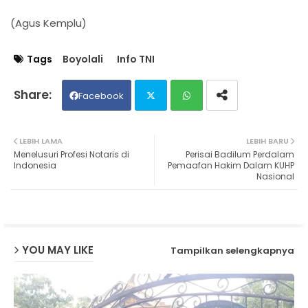
(Agus Kemplu)
Tags
Boyolali
Info TNI
Facebook
Twit
Wh
LEBIH LAMA
LEBIH BARU
Menelusuri Profesi Notaris di
Perisai Badilum Perdalam
ter
ats
Indonesia
Pemaafan Hakim Dalam KUHP
Nasional
ap
p
YOU MAY LIKE
Tampilkan selengkapnya