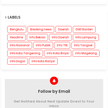
LABELS
Bengkulu
Breaking news
Daerah
GWI Banten
Headline
Info Bekasi
Info Daerah
Info Lampung
Info Nasional
Info Publik
Info TNI
Info Tangsel
Info kota Tangerang
info Kota Binjai
info Magelang
info bogor
info kota Banjar
Follow by Email
Get Notified About Next Update Direct to Your
inbox