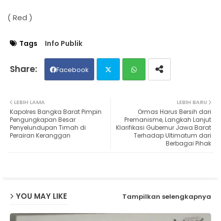
( Red )
Tags
Info Publik
Facebook
Twit
Wh
LEBIH LAMA
LEBIH BARU
Kapolres Bangka Barat Pimpin
Ormas Harus Bersih dari
ter
ats
Pengungkapan Besar
Premanisme, Langkah Lanjut
Penyelundupan Timah di
Klarifikasi Gubernur Jawa Barat
Perairan Keranggan
Terhadap Ultimatum dari
ap
Berbagai Pihak
p
YOU MAY LIKE
Tampilkan selengkapnya