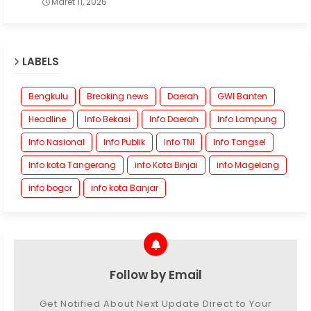
Maret 11, 2026
LABELS
Bengkulu
Breaking news
Daerah
GWI Banten
Headline
Info Bekasi
Info Daerah
Info Lampung
Info Nasional
Info Publik
Info TNI
Info Tangsel
Info kota Tangerang
info Kota Binjai
info Magelang
info bogor
info kota Banjar
Follow by Email
Get Notified About Next Update Direct to Your