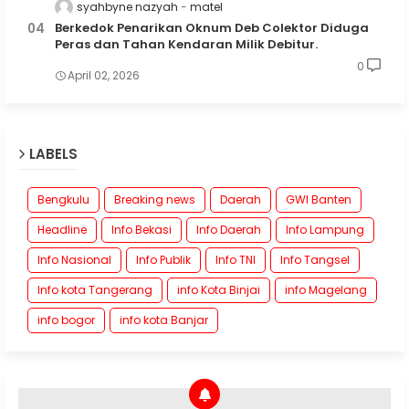
syahbyne nazyah
matel
Berkedok Penarikan Oknum Deb Colektor Diduga
Peras dan Tahan Kendaran Milik Debitur.
0
April 02, 2026
LABELS
Bengkulu
Breaking news
Daerah
GWI Banten
Headline
Info Bekasi
Info Daerah
Info Lampung
Info Nasional
Info Publik
Info TNI
Info Tangsel
Info kota Tangerang
info Kota Binjai
info Magelang
info bogor
info kota Banjar