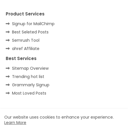
Product Services
Signup for MailChimp
Best Seleted Posts
Semrush Tool
ahref Affiliate
Best Services
Sitemap Overview
Trending hot list
Grammarly Signup
Most Loved Posts
Home
About
Contact us
Privacy Policy
Our website uses cookies to enhance your experience.
Learn More
All Right Reserved Copyright ©