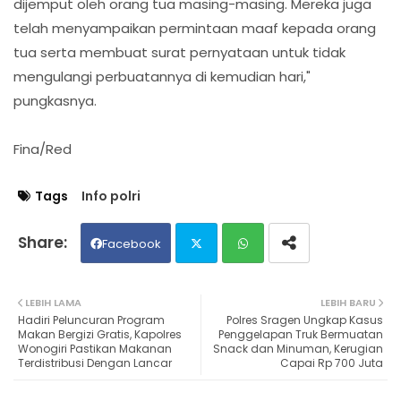
dijemput oleh orang tua masing-masing. Mereka juga
telah menyampaikan permintaan maaf kepada orang
tua serta membuat surat pernyataan untuk tidak
mengulangi perbuatannya di kemudian hari,"
pungkasnya.
Fina/Red
Tags
Info polri
Facebook
Twit
Wh
LEBIH LAMA
LEBIH BARU
Hadiri Peluncuran Program
Polres Sragen Ungkap Kasus
ter
ats
Makan Bergizi Gratis, Kapolres
Penggelapan Truk Bermuatan
Wonogiri Pastikan Makanan
Snack dan Minuman, Kerugian
Terdistribusi Dengan Lancar
Capai Rp 700 Juta
ap