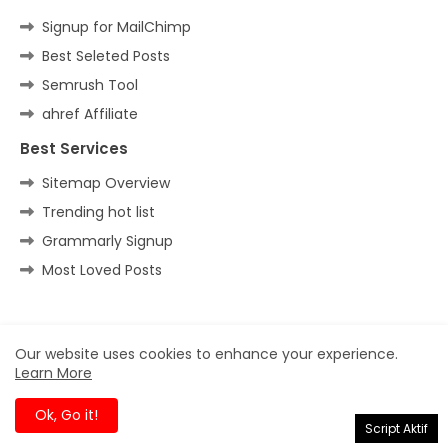
Signup for MailChimp
Best Seleted Posts
Semrush Tool
ahref Affiliate
Best Services
Sitemap Overview
Trending hot list
Grammarly Signup
Most Loved Posts
Home
About
Contact us
Privacy Policy
Our website uses cookies to enhance your experience.
Learn More
All Right Reserved Copyright ©
Ok, Go it!
Script Aktif