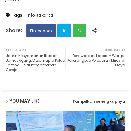
Tags
info Jakarta
Facebook
Twit
Wh
LEBIH LAMA
LEBIH BARU
Jamin Kenyamanan Ibadah
Berawal dari Laporan Warga,
ter
ats
Jumat Agung, Ditsamapta Polda
Polisi Ungkap Peredaran Miras di
Kalteng Gelar Pengamanan
Kroya
Gereja
ap
p
YOU MAY LIKE
Tampilkan selengkapnya