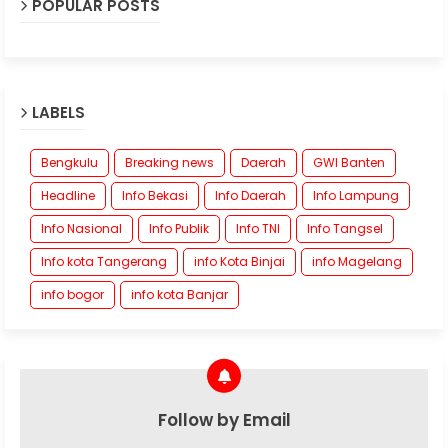
POPULAR POSTS
LABELS
Bengkulu
Breaking news
Daerah
GWI Banten
Headline
Info Bekasi
Info Daerah
Info Lampung
Info Nasional
Info Publik
Info TNI
Info Tangsel
Info kota Tangerang
info Kota Binjai
info Magelang
info bogor
info kota Banjar
Follow by Email