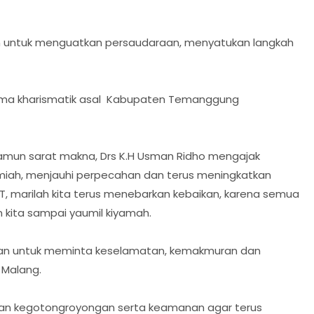
omen untuk menguatkan persaudaraan, menyatukan langkah
ulama kharismatik asal Kabupaten Temanggung
mun sarat makna, Drs K.H Usman Ridho mengajak
miah, menjauhi perpecahan dan terus meningkatkan
 marilah kita terus menebarkan kebaikan, karena semua
n kita sampai yaumil kiyamah.
kan untuk meminta keselamatan, kemakmuran dan
 Malang.
dan kegotongroyongan serta keamanan agar terus