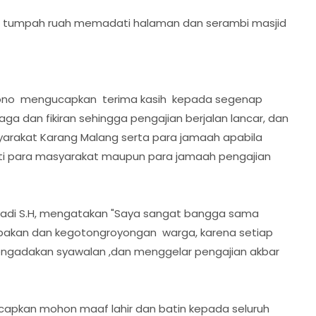
an tumpah ruah memadati halaman dan serambi masjid
iyono mengucapkan terima kasih kepada segenap
naga dan fikiran sehingga pengajian berjalan lancar, dan
arakat Karang Malang serta para jamaah apabila
ti para masyarakat maupun para jamaah pengajian
yadi S.H, mengatakan "Saya sangat bangga sama
akan dan kegotongroyongan warga, karena setiap
engadakan syawalan ,dan menggelar pengajian akbar
ucapkan mohon maaf lahir dan batin kepada seluruh