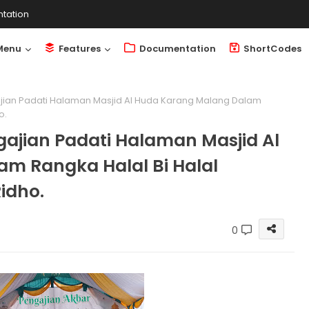
tation
Menu
Features
Documentation
ShortCodes
jian Padati Halaman Masjid Al Huda Karang Malang Dalam
o.
ajian Padati Halaman Masjid Al
m Rangka Halal Bi Halal
idho.
0