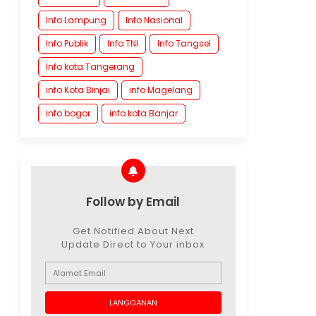
Info Lampung
Info Nasional
Info Publik
Info TNI
Info Tangsel
Info kota Tangerang
info Kota Binjai
info Magelang
info bogor
info kota Banjar
Follow by Email
Get Notified About Next
Update Direct to Your inbox