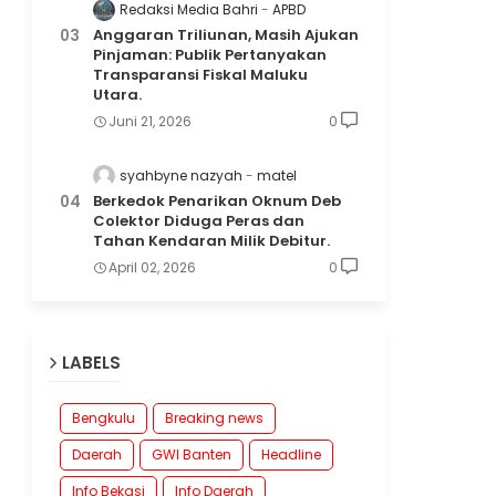
Redaksi Media Bahri
APBD
Anggaran Triliunan, Masih Ajukan
Pinjaman: Publik Pertanyakan
Transparansi Fiskal Maluku
Utara.
Juni 21, 2026
0
syahbyne nazyah
matel
Berkedok Penarikan Oknum Deb
Colektor Diduga Peras dan
Tahan Kendaran Milik Debitur.
April 02, 2026
0
LABELS
Bengkulu
Breaking news
Daerah
GWI Banten
Headline
Info Bekasi
Info Daerah