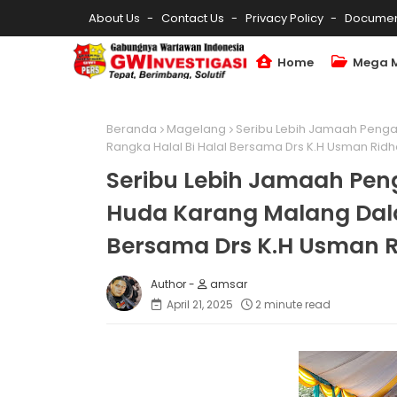
About Us
Contact Us
Privacy Policy
Documen
Home
Mega 
Beranda
Magelang
Seribu Lebih Jamaah Penga
Rangka Halal Bi Halal Bersama Drs K.H Usman Ridh
Seribu Lebih Jamaah Peng
Huda Karang Malang Dala
Bersama Drs K.H Usman R
amsar
April 21, 2025
2 minute read