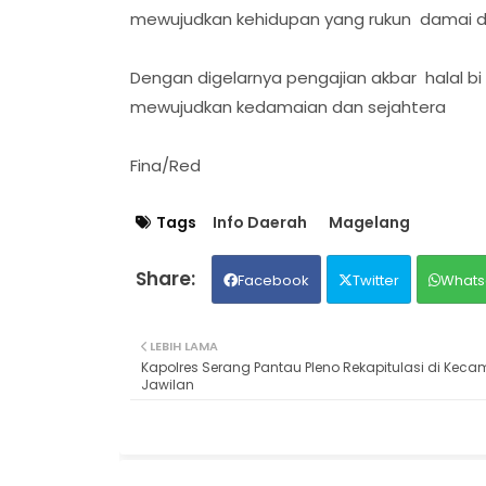
mewujudkan kehidupan yang rukun damai d
Dengan digelarnya pengajian akbar halal bi
mewujudkan kedamaian dan sejahtera
Fina/Red
Tags
Info Daerah
Magelang
Facebook
Twitter
Whats
LEBIH LAMA
Kapolres Serang Pantau Pleno Rekapitulasi di Kec
Jawilan