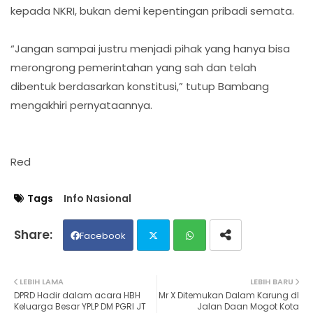
kepada NKRI, bukan demi kepentingan pribadi semata.
“Jangan sampai justru menjadi pihak yang hanya bisa
merongrong pemerintahan yang sah dan telah
dibentuk berdasarkan konstitusi,” tutup Bambang
mengakhiri pernyataannya.
Red
Tags
Info Nasional
Facebook
Twit
Wh
LEBIH LAMA
LEBIH BARU
DPRD Hadir dalam acara HBH
Mr X Ditemukan Dalam Karung dI
ter
ats
Keluarga Besar YPLP DM PGRI JT
Jalan Daan Mogot Kota