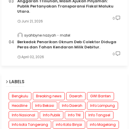
Anggaran Triliunan, Masih Ajukan Pinjaman:
Publik Pertanyakan Transparansi Fiskal Maluku
Utara.
0
Juni 21, 2026
syahbyne nazyah
matel
Berkedok Penarikan Oknum Deb Colektor Diduga
Peras dan Tahan Kendaran Milik Debitur.
0
April 02, 2026
LABELS
Bengkulu
Breaking news
Daerah
GWI Banten
Headline
Info Bekasi
Info Daerah
Info Lampung
Info Nasional
Info Publik
Info TNI
Info Tangsel
Info kota Tangerang
info Kota Binjai
info Magelang