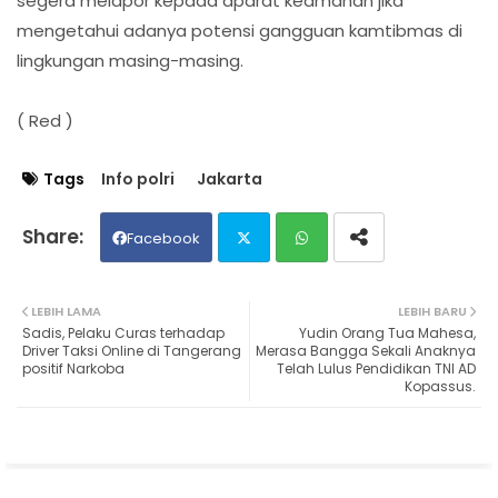
segera melapor kepada aparat keamanan jika
mengetahui adanya potensi gangguan kamtibmas di
lingkungan masing-masing.
( Red )
Tags
Info polri
Jakarta
Facebook
Twit
Wh
LEBIH LAMA
LEBIH BARU
Sadis, Pelaku Curas terhadap
Yudin Orang Tua Mahesa,
ter
ats
Driver Taksi Online di Tangerang
Merasa Bangga Sekali Anaknya
positif Narkoba
Telah Lulus Pendidikan TNI AD
Kopassus.
ap
p