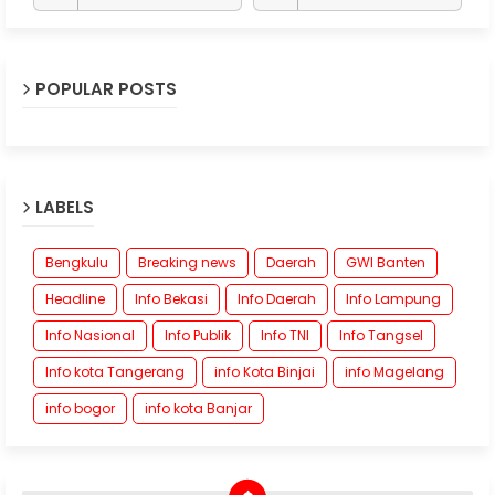
POPULAR POSTS
LABELS
Bengkulu
Breaking news
Daerah
GWI Banten
Headline
Info Bekasi
Info Daerah
Info Lampung
Info Nasional
Info Publik
Info TNI
Info Tangsel
Info kota Tangerang
info Kota Binjai
info Magelang
info bogor
info kota Banjar