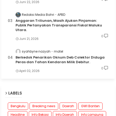
Juni 22, 2026
Redaksi Media Bahri
APBD
Anggaran Triliunan, Masih Ajukan Pinjaman:
Publik Pertanyakan Transparansi Fiskal Maluku
Utara.
0
Juni 21, 2026
syahbyne nazyah
matel
Berkedok Penarikan Oknum Deb Colektor Diduga
Peras dan Tahan Kendaran Milik Debitur.
0
April 02, 2026
LABELS
Bengkulu
Breaking news
Daerah
GWI Banten
Headline
Info Bekasi
Info Daerah
Info Lampung