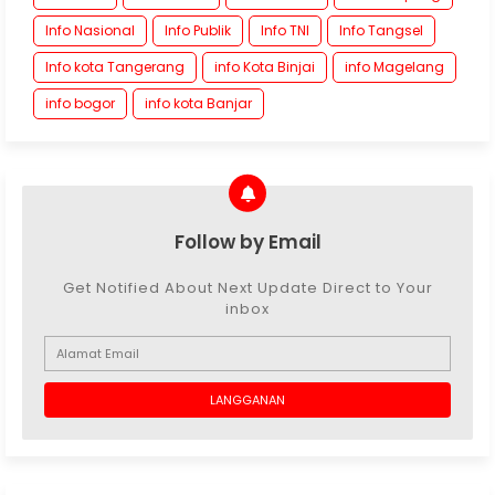
Info Nasional
Info Publik
Info TNI
Info Tangsel
Info kota Tangerang
info Kota Binjai
info Magelang
info bogor
info kota Banjar
Follow by Email
Get Notified About Next Update Direct to Your
inbox