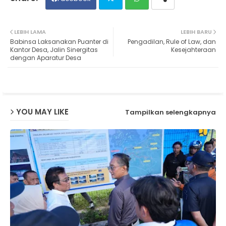
Twit
Wh
LEBIH LAMA
LEBIH BARU
Babinsa Laksanakan Puanter di
Pengadilan, Rule of Law, dan
ter
ats
Kantor Desa, Jalin Sinergitas
Kesejahteraan
dengan Aparatur Desa
ap
p
YOU MAY LIKE
Tampilkan selengkapnya