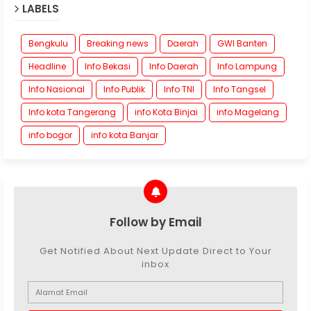
LABELS
Bengkulu
Breaking news
Daerah
GWI Banten
Headline
Info Bekasi
Info Daerah
Info Lampung
Info Nasional
Info Publik
Info TNI
Info Tangsel
Info kota Tangerang
info Kota Binjai
info Magelang
info bogor
info kota Banjar
Follow by Email
Get Notified About Next Update Direct to Your
inbox