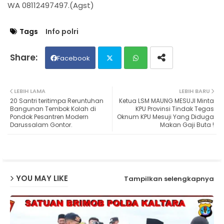
WA 08112497497.(Agst)
Tags
Info polri
Facebook
Twit
Wh
LEBIH LAMA
LEBIH BARU
20 Santri teritimpa Reruntuhan
Ketua LSM MAUNG MESUJI Minta
ter
ats
Bangunan Tembok Kolah di
KPU Provinsi Tindak Tegas
Pondok Pesantren Modern
Oknum KPU Mesuji Yang Diduga
Darussalam Gontor.
Makan Gaji Buta !
ap
p
YOU MAY LIKE
Tampilkan selengkapnya