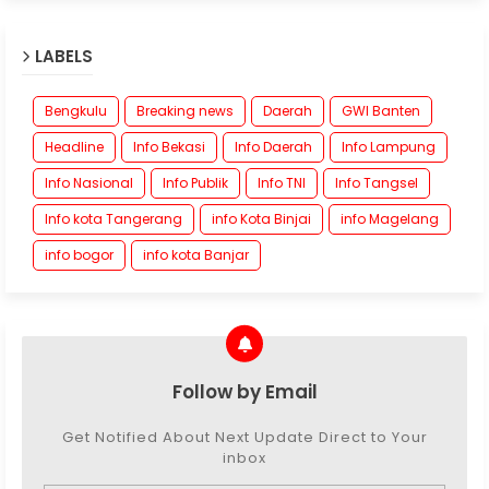
LABELS
Bengkulu
Breaking news
Daerah
GWI Banten
Headline
Info Bekasi
Info Daerah
Info Lampung
Info Nasional
Info Publik
Info TNI
Info Tangsel
Info kota Tangerang
info Kota Binjai
info Magelang
info bogor
info kota Banjar
Follow by Email
Get Notified About Next Update Direct to Your
inbox