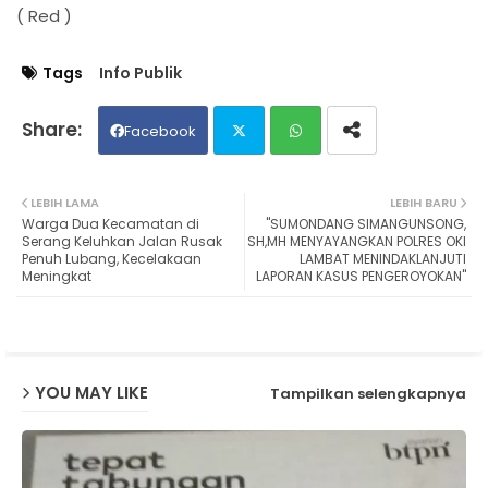
( Red )
Tags
Info Publik
Facebook
Twit
Wh
LEBIH LAMA
LEBIH BARU
Warga Dua Kecamatan di
"SUMONDANG SIMANGUNSONG,
ter
ats
Serang Keluhkan Jalan Rusak
SH,MH MENYAYANGKAN POLRES OKI
Penuh Lubang, Kecelakaan
LAMBAT MENINDAKLANJUTI
Meningkat
LAPORAN KASUS PENGEROYOKAN"
ap
p
YOU MAY LIKE
Tampilkan selengkapnya