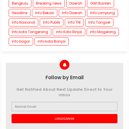
Bengkulu
Breaking news
Daerah
GWI Banten
Headline
Info Bekasi
Info Daerah
Info Lampung
Info Nasional
Info Publik
Info TNI
Info Tangsel
Info kota Tangerang
info Kota Binjai
info Magelang
info bogor
info kota Banjar
Follow by Email
Get Notified About Next Update Direct to Your
inbox