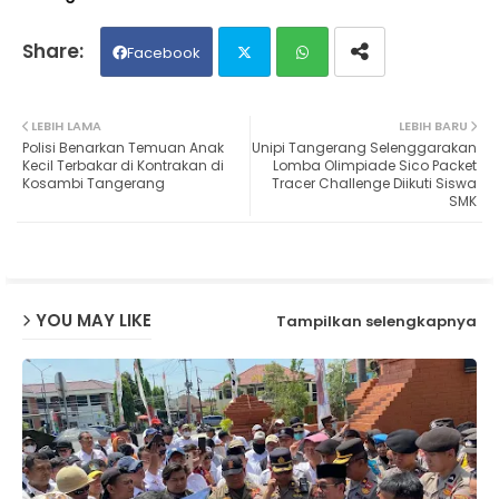
Facebook
Twit
Wh
LEBIH LAMA
LEBIH BARU
Polisi Benarkan Temuan Anak
Unipi Tangerang Selenggarakan
ter
ats
Kecil Terbakar di Kontrakan di
Lomba Olimpiade Sico Packet
Kosambi Tangerang
Tracer Challenge Diikuti Siswa
SMK
ap
p
YOU MAY LIKE
Tampilkan selengkapnya