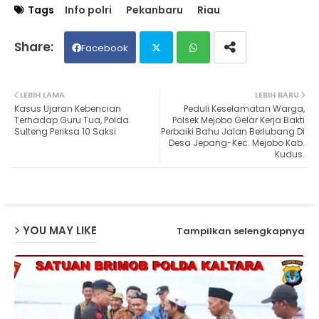
Tags
Info polri
Pekanbaru
Riau
Facebook
Twit
Wh
LEBIH LAMA
LEBIH BARU
Kasus Ujaran Kebencian
Peduli Keselamatan Warga,
ter
ats
Terhadap Guru Tua, Polda
Polsek Mejobo Gelar Kerja Bakti
Sulteng Periksa 10 Saksi
Perbaiki Bahu Jalan Berlubang Di
Desa Jepang-Kec. Mejobo Kab.
ap
Kudus.
p
YOU MAY LIKE
Tampilkan selengkapnya