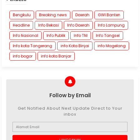
Bengkulu
Breaking news
Daerah
GWI Banten
Headline
Info Bekasi
Info Daerah
Info Lampung
Info Nasional
Info Publik
Info TNI
Info Tangsel
Info kota Tangerang
info Kota Binjai
info Magelang
info bogor
info kota Banjar
Follow by Email
Get Notified About Next Update Direct to Your
inbox