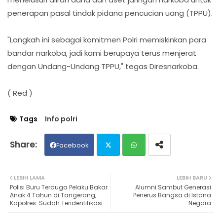
penerapan pasal tindak pidana pencucian uang (TPPU).
"Langkah ini sebagai komitmen Polri memiskinkan para
bandar narkoba, jadi kami berupaya terus menjerat
dengan Undang-Undang TPPU," tegas Diresnarkoba.
( Red )
Tags
Info polri
Facebook
Twit
Wh
LEBIH LAMA
LEBIH BARU
Polisi Buru Terduga Pelaku Bakar
Alumni Sambut Generasi
ter
ats
Anak 4 Tahun di Tangerang,
Penerus Bangsa di Istana
Kapolres: Sudah Teridentifikasi
Negara
ap