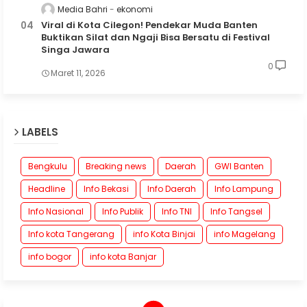
Media Bahri
ekonomi
Viral di Kota Cilegon! Pendekar Muda Banten
Buktikan Silat dan Ngaji Bisa Bersatu di Festival
Singa Jawara
0
Maret 11, 2026
LABELS
Bengkulu
Breaking news
Daerah
GWI Banten
Headline
Info Bekasi
Info Daerah
Info Lampung
Info Nasional
Info Publik
Info TNI
Info Tangsel
Info kota Tangerang
info Kota Binjai
info Magelang
info bogor
info kota Banjar