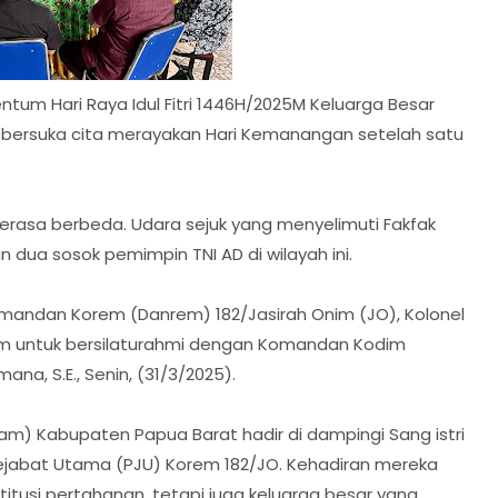
um Hari Raya Idul Fitri 1446H/2025M Keluarga Besar
 bersuka cita merayakan Hari Kemanangan setelah satu
terasa berbeda. Udara sejuk yang menyelimuti Fakfak
dua sosok pemimpin TNI AD di wilayah ini.
Komandan Korem (Danrem) 182/Jasirah Onim (JO), Kolonel
odim untuk bersilaturahmi dengan Komandan Kodim
ana, S.E., Senin, (31/3/2025).
nam) Kabupaten Papua Barat hadir di dampingi Sang istri
Pejabat Utama (PJU) Korem 182/JO. Kehadiran mereka
tusi pertahanan, tetapi juga keluarga besar yang