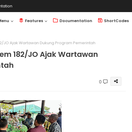
tation
Menu
Features
Documentation
ShortCodes
182/JO Ajak Wartawan Dukung Program Pemerintah
rem 182/JO Ajak Wartawan
ntah
0