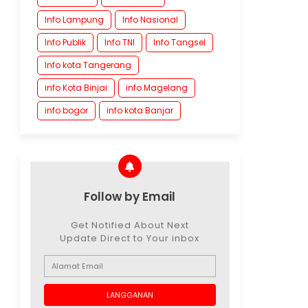
Info Lampung
Info Nasional
Info Publik
Info TNI
Info Tangsel
Info kota Tangerang
info Kota Binjai
info Magelang
info bogor
info kota Banjar
Follow by Email
Get Notified About Next
Update Direct to Your inbox