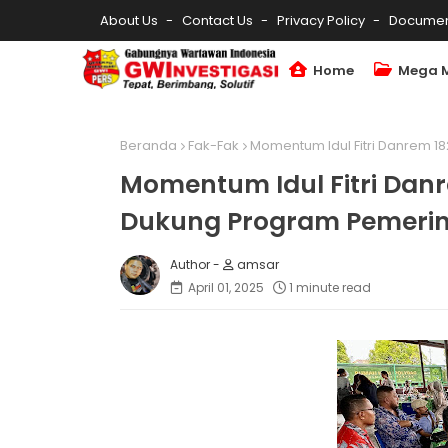
About Us
Contact Us
Privacy Policy
Documen
Home
Mega 
Beranda
Fak-Fak
Momentum Idul Fitri Danrem 
Momentum Idul Fitri Dan
Dukung Program Pemeri
amsar
April 01, 2025
1 minute read