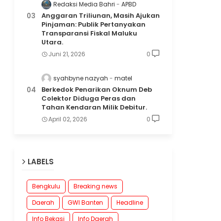
Redaksi Media Bahri
APBD
Anggaran Triliunan, Masih Ajukan
Pinjaman: Publik Pertanyakan
Transparansi Fiskal Maluku
Utara.
Juni 21, 2026
0
syahbyne nazyah
matel
Berkedok Penarikan Oknum Deb
Colektor Diduga Peras dan
Tahan Kendaran Milik Debitur.
April 02, 2026
0
LABELS
Bengkulu
Breaking news
Daerah
GWI Banten
Headline
Info Bekasi
Info Daerah