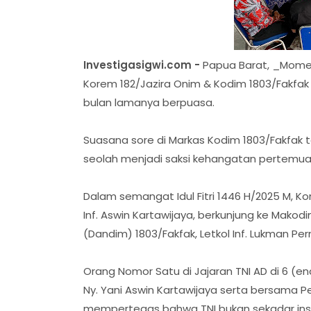
Investigasigwi.com -
Papua Barat, _Moment
Korem 182/Jazira Onim & Kodim 1803/Fakfak
bulan lamanya berpuasa.
Suasana sore di Markas Kodim 1803/Fakfak 
seolah menjadi saksi kehangatan pertemuan 
Dalam semangat Idul Fitri 1446 H/2025 M, 
Inf. Aswin Kartawijaya, berkunjung ke Mak
(Dandim) 1803/Fakfak, Letkol Inf. Lukman Perm
Orang Nomor Satu di Jajaran TNI AD di 6 (e
Ny. Yani Aswin Kartawijaya serta bersama 
mempertegas bahwa TNI bukan sekadar insti