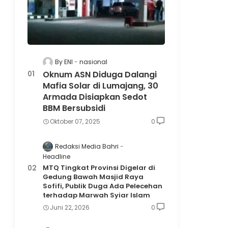
By ENI
nasional
Oknum ASN Diduga Dalangi
Mafia Solar di Lumajang, 30
Armada Disiapkan Sedot
BBM Bersubsidi
Oktober 07, 2025
0
Redaksi Media Bahri
Headline
MTQ Tingkat Provinsi Digelar di
Gedung Bawah Masjid Raya
Sofifi, Publik Duga Ada Pelecehan
terhadap Marwah Syiar Islam
Juni 22, 2026
0