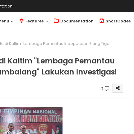
tation
Menu
Features
Documentation
ShortCodes
atu di Kaltim "Lembaga Pemantau Independen Elang Tiga
u di Kaltim "Lembaga Pemantau
ambalang" Lakukan Investigasi
0