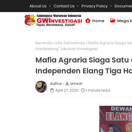
About Us
Contact Us
Privacy Policy
Documen
Home
Mega 
Beranda
Info Samarinda
Mafia Agraria Siaga S
Hambalang" Lakukan Investigasi
Mafia Agraria Siaga Sat
Independen Elang Tiga H
amsar
April 27, 2025
1 minute read