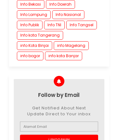
Info Bekasi
Info Daerah
Info Lampung
Info Nasional
Info Publik
Info TNI
Info Tangsel
Info kota Tangerang
info Kota Binjai
info Magelang
info bogor
info kota Banjar
Follow by Email
Get Notified About Next
Update Direct to Your inbox