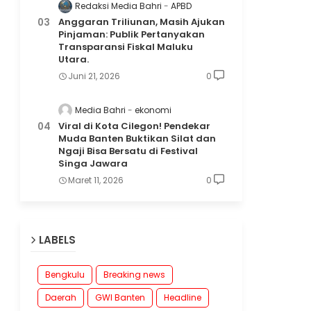
Redaksi Media Bahri
APBD
Anggaran Triliunan, Masih Ajukan
Pinjaman: Publik Pertanyakan
Transparansi Fiskal Maluku
Utara.
Juni 21, 2026
0
Media Bahri
ekonomi
Viral di Kota Cilegon! Pendekar
Muda Banten Buktikan Silat dan
Ngaji Bisa Bersatu di Festival
Singa Jawara
Maret 11, 2026
0
LABELS
Bengkulu
Breaking news
Daerah
GWI Banten
Headline