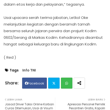
dalam etos kerja dan pelayanan,” tegasnya.
Usai upacara serah terima jabatan, Letkol Oke
melanjutkan kegiatan dengan beramah tamah
bersama seluruh jajaran perwira dan prajurit Kodim
0602/Serang di Markas Kodim. Kehadirannya disambut
hangat sebagai keluarga baru di lingkungan Kodim.
( Red )
Tags
Info TNI
Facebook
Twit
Wh
LEBIH LAMA
LEBIH BARU
Jasad Driver Taksi Online Korban
Apresiasi Personel Pemilik
ter
ats
Curas Ditemukan, Usai di Visum
Pesantren Gratis, Kapolri