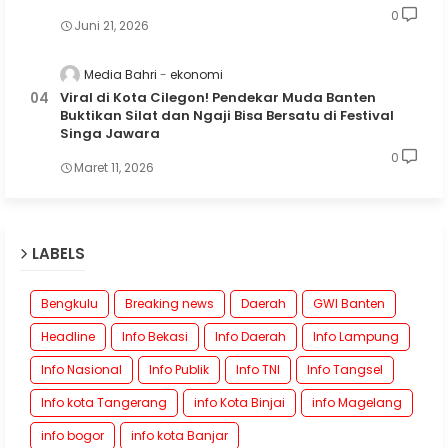
0
Juni 21, 2026
Media Bahri
ekonomi
Viral di Kota Cilegon! Pendekar Muda Banten
Buktikan Silat dan Ngaji Bisa Bersatu di Festival
Singa Jawara
0
Maret 11, 2026
LABELS
Bengkulu
Breaking news
Daerah
GWI Banten
Headline
Info Bekasi
Info Daerah
Info Lampung
Info Nasional
Info Publik
Info TNI
Info Tangsel
Info kota Tangerang
info Kota Binjai
info Magelang
info bogor
info kota Banjar