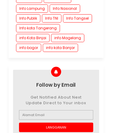
Info Lampung
Info Nasional
Info Publik
Info TNI
Info Tangsel
Info kota Tangerang
info Kota Binjai
info Magelang
info bogor
info kota Banjar
Follow by Email
Get Notified About Next
Update Direct to Your inbox