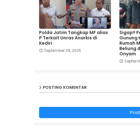
Polda Jatim Tangkap MF alias
Sigap!! 
P Terkait Unras Anarkis di
Gunung K
Kediri
Rumah Ma
Beliung 
September 29, 2025
Onyam
Septemb
POSTING KOMENTAR
Pos