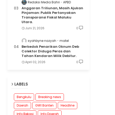
Redaksi Media Bahri
APBD
Anggaran Triliunan, Masih Ajukan
Pinjaman: Publik Pertanyakan
Transparansi Fiskal Maluku
Utara.
Juni 21, 2026
0
syahbyne nazyah
matel
Berkedok Penarikan Oknum Deb
Colektor Diduga Peras dan
Tahan Kendaran Milik Debitur.
April 02, 2026
0
LABELS
Bengkulu
Breaking news
Daerah
GWI Banten
Headline
Info Bekasi
Info Daerah