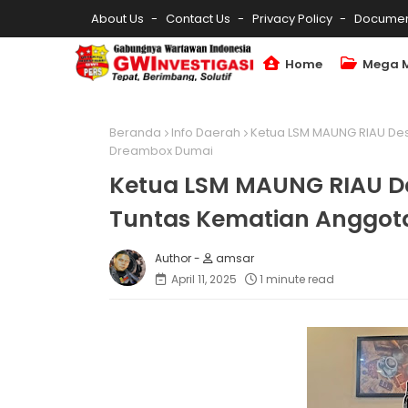
About Us
Contact Us
Privacy Policy
Documen
Home
Mega 
Beranda
Info Daerah
Ketua LSM MAUNG RIAU Des
Dreambox Dumai
Ketua LSM MAUNG RIAU D
Tuntas Kematian Anggota
amsar
April 11, 2025
1 minute read