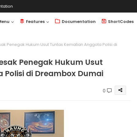
tation
Menu
Features
Documentation
ShortCodes
ak Penegak Hukum Usut Tuntas Kematian Anggota Polisi di
esak Penegak Hukum Usut
 Polisi di Dreambox Dumai
0