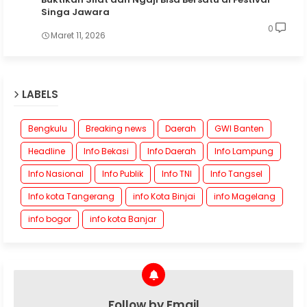
Singa Jawara
0
Maret 11, 2026
LABELS
Bengkulu
Breaking news
Daerah
GWI Banten
Headline
Info Bekasi
Info Daerah
Info Lampung
Info Nasional
Info Publik
Info TNI
Info Tangsel
Info kota Tangerang
info Kota Binjai
info Magelang
info bogor
info kota Banjar
Follow by Email