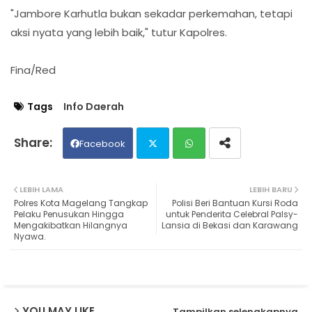
"Jambore Karhutla bukan sekadar perkemahan, tetapi
aksi nyata yang lebih baik," tutur Kapolres.
Fina/Red
Tags
Info Daerah
Facebook
Twit
Wh
LEBIH LAMA
LEBIH BARU
Polres Kota Magelang Tangkap
Polisi Beri Bantuan Kursi Roda
ter
ats
Pelaku Penusukan Hingga
untuk Penderita Celebral Palsy-
Mengakibatkan Hilangnya
Lansia di Bekasi dan Karawang
Nyawa.
ap
p
YOU MAY LIKE
Tampilkan selengkapnya