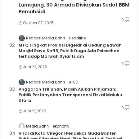
Lumajang, 30 Armada Disiapkan Sedot BBM
Bersubsidi
0
Oktober 07, 2025
Redaksi Media Bahri
Headline
MTQ Tingkat Provinsi Digelar di Gedung Bawah
Masjid Raya Sofifi, Publik Duga Ada Pelecehan
terhadap Marwah Syiar Islam
0
Juni 22, 2026
Redaksi Media Bahri
APBD
Anggaran Triliunan, Masih Ajukan Pinjaman:
Publik Pertanyakan Transparansi Fiskal Maluku
Utara.
0
Juni 21, 2026
Media Bahri
ekonomi
Viral di Kota Cilegon! Pendekar Muda Banten
Buktikan Silat dan Ngaji Bisa Bersatu di Festival