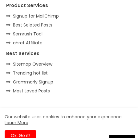
Product Services
Signup for MailChimp
Best Seleted Posts
Semrush Tool
ahref Affiliate
Best Services
Sitemap Overview
Trending hot list
Grammarly Signup
Most Loved Posts
Home
About
Contact us
Privacy Policy
Our website uses cookies to enhance your experience.
Learn More
All Right Reserved Copyright ©
Ok, Go it!