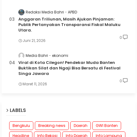
Redaksi Media Bahri
APBD
Anggaran Triliunan, Masih Ajukan Pinjaman:
Publik Pertanyakan Transparansi Fiskal Maluku
Utara.
0
Juni 21, 2026
Media Bahri
ekonomi
Viral di Kota Cilegon! Pendekar Muda Banten
Buktikan Silat dan Ngaji Bisa Bersatu di Festival
Singa Jawara
0
Maret 11, 2026
LABELS
Bengkulu
Breaking news
Daerah
GWI Banten
Headline
Info Bekasi
Info Daerah
Info Lampung