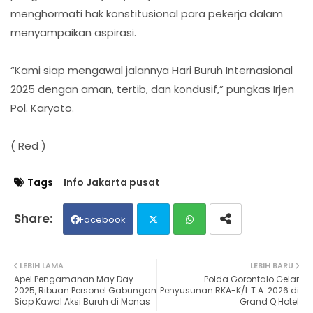
menghormati hak konstitusional para pekerja dalam
menyampaikan aspirasi.
“Kami siap mengawal jalannya Hari Buruh Internasional
2025 dengan aman, tertib, dan kondusif,” pungkas Irjen
Pol. Karyoto.
( Red )
Tags
Info Jakarta pusat
Facebook
Twit
Wh
LEBIH LAMA
LEBIH BARU
Apel Pengamanan May Day
Polda Gorontalo Gelar
ter
ats
2025, Ribuan Personel Gabungan
Penyusunan RKA-K/L T.A. 2026 di
Siap Kawal Aksi Buruh di Monas
Grand Q Hotel