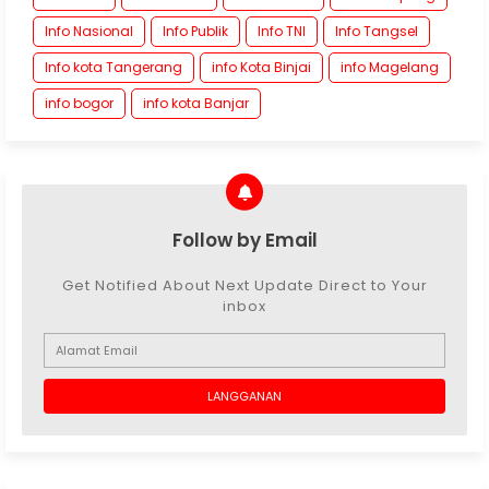
Info Nasional
Info Publik
Info TNI
Info Tangsel
Info kota Tangerang
info Kota Binjai
info Magelang
info bogor
info kota Banjar
Follow by Email
Get Notified About Next Update Direct to Your
inbox