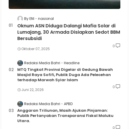
By ENI
nasional
Oknum ASN Diduga Dalangi Mafia Solar di
Lumajang, 30 Armada Disiapkan Sedot BBM
Bersubsidi
0
Oktober 07, 2025
Redaksi Media Bahri
Headline
MTQ Tingkat Provinsi Digelar di Gedung Bawah
Masjid Raya Sofifi, Publik Duga Ada Pelecehan
terhadap Marwah Syiar Islam
0
Juni 22, 2026
Redaksi Media Bahri
APBD
Anggaran Triliunan, Masih Ajukan Pinjaman:
Publik Pertanyakan Transparansi Fiskal Maluku
Utara.
0