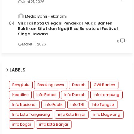
Juni 21, 2026
Media Bahri
ekonomi
Viral di Kota Cilegon! Pendekar Muda Banten
Buktikan Silat dan Ngaji Bisa Bersatu di Festival
Singa Jawara
0
Maret 11, 2026
LABELS
Bengkulu
Breaking news
Daerah
GWI Banten
Headline
Info Bekasi
Info Daerah
Info Lampung
Info Nasional
Info Publik
Info TNI
Info Tangsel
Info kota Tangerang
info Kota Binjai
info Magelang
info bogor
info kota Banjar