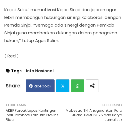
Kajati Sulsel memotivasi Kajari Sinjai dan jajaran agar
lebih membangun hubungan sinergi kolaborasi dengan
Pemda Sinjai. “Semoga ada sinergi dengan Pemkab
Sinjai guna memberikan dukungan dalam penegakan
hukum,” tutup Agus Salim.
( Red )
Tags
Info Nasional
Facebook
Twit
Wh
LEBIH LAMA
LEBIH BARU
AKBP Farouk Lepas Kontingen
Mabesad TNI Anugerahkan Para
ter
ats
Inhil Jambore Karhutla Provinsi
Juara TMMD 2025 dan Karya
Riau
Jurnalistik
ap